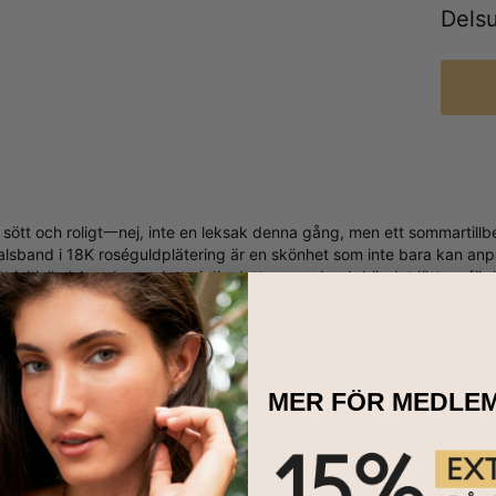
Dels
sött och roligt一nej, inte en leksak denna gång, men ett sommartillbeh
lsband i 18K roséguldplätering är en skönhet som inte bara kan an
ett initialhalsband som detta i din dotters garderob blir det lättare
at av 18K roséguldplätering
ingsbart med 1 initial, födelseblomma och födelsesten
3 justerbara längder
stäver är versaler
MER FÖR MEDLE