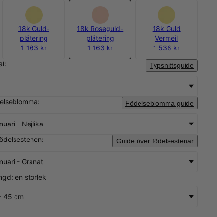
18k Guld-
18k Roseguld-
18k Guld
plätering
plätering
Vermeil
1 163 kr
1 163 kr
1 538 kr
al:
Typsnittsguide
delseblomma:
Födelseblomma guide
nuari - Nejlika
födelsestenen:
Guide över födelsestenar
nuari - Granat
ngd: en storlek
- 45 cm