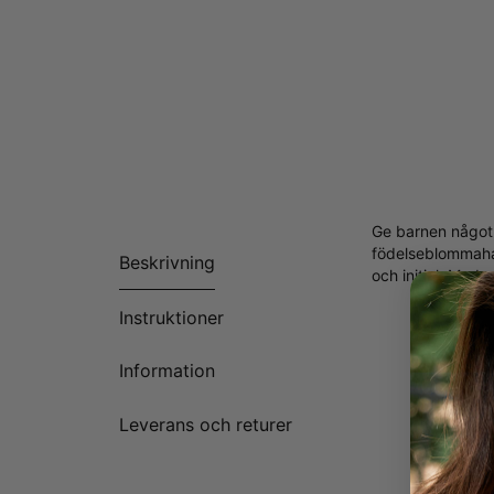
Ge barnen något 
födelseblommaha
Beskrivning
och initial. Med 
Tillverk
Instruktioner
Anpassn
Finns i 
Information
Alla bok
Leverans och returer