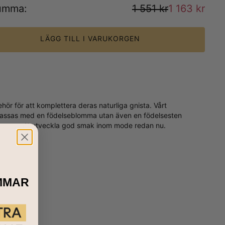
umma
:
1 551 kr
1 163 kr
LÄGG TILL I VARUKORGEN
ör för att komplettera deras naturliga gnista. Vårt
passas med en födelseblomma utan även en födelsesten
 för henne att utveckla god smak inom mode redan nu.
MMAR