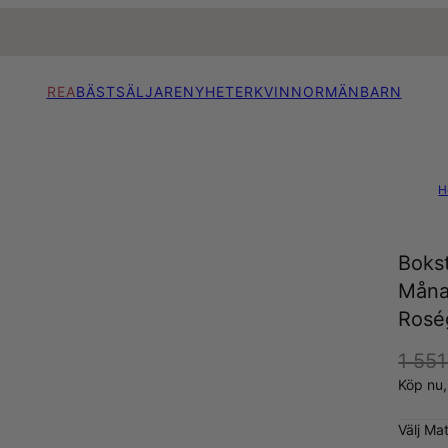
REA
BÄSTSÄLJARE
NYHETER
KVINNOR
MÄN
BARN
H
Boks
Måna
Rosé
1 551
Köp nu
Välj Mat