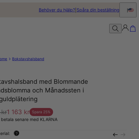
Behöver du hjälp?
Spåra din beställning
ome
Bokstavshalsband
tavshalsband med Blommande
dsblomma och Månadssten i
guldplätering
 kr
1 163 kr
Spara
25
%
, betala senare med KLARNA
erial:
?