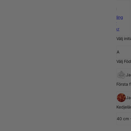
925 Sterling
Silver
1 088 kr
Välj initi
A
Välj Fö
Ja
Första 
Ja
Kedjelä
40 cm 