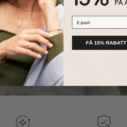
E-post
FÅ 15% RABATT
HÅLLBARHET
KÄRNAN PÅ MYKA
LÄS MER