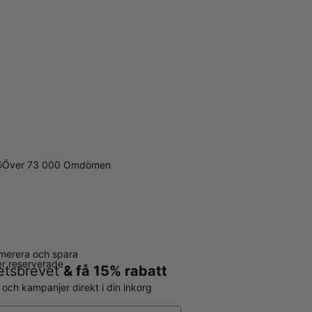
Över 73 000 Omdömen
5
merera och spara
ter reserverade
hetsbrevet
& få 15% rabatt
r och kampanjer direkt i din inkorg