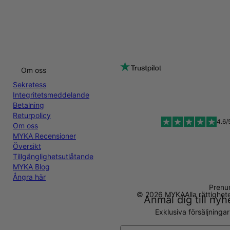
Om oss
Sekretess
Integritetsmeddelande
Betalning
Returpolicy
4.6/
Om oss
MYKA Recensioner
Översikt
Tillgänglighetsutlåtande
MYKA Blog
Ångra här
Prenu
© 2026 MYKA
Alla rättighe
Anmäl dig till ny
Exklusiva försäljninga