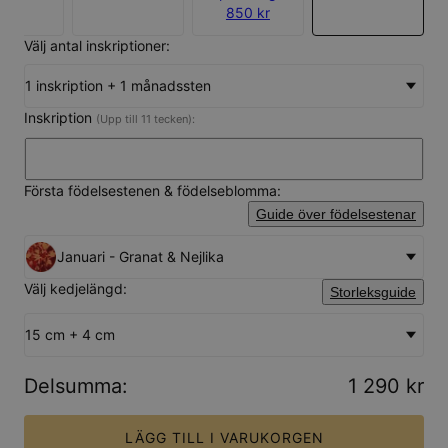
850 kr
Välj antal inskriptioner:
1 inskription + 1 månadssten
Inskription
(Upp till 11 tecken):
Första födelsestenen & födelseblomma:
Guide över födelsestenar
Januari - Granat & Nejlika
Välj kedjelängd:
Storleksguide
15 cm + 4 cm
Delsumma
:
1 290 kr
LÄGG TILL I VARUKORGEN