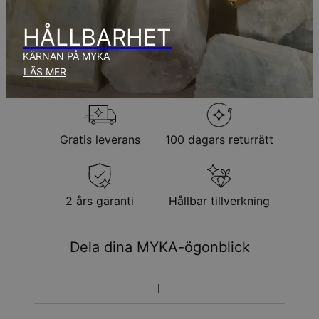
Inga extra kostnader tillkommer.
Observera att den tid som nämnts ovan innefattar
produktionstid.
HÅLLBARHET
KÄRNAN PÅ MYKA
Returpolicy
LÄS MER
Observera att personliga smycken är unika och endast kan
returneras för utbyte eller butikskredit
Gratis leverans
100 dagars returrätt
2 års garanti
Hållbar tillverkning
Dela dina MYKA-ögonblick