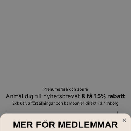
Prenumerera och spara
Anmäl dig till nyhetsbrevet
& få 15% rabatt
Exklusiva försäljningar och kampanjer direkt i din inkorg
E-mail*
MER FÖR MEDLEMMAR