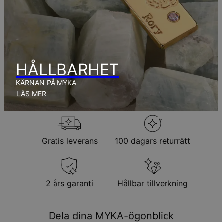
Få det senast
Brådskande leverans
ons 12 aug. - fre 14
aug.
Inga extra kostnader tillkommer.
Observera att den tid som nämnts ovan innefattar
produktionstid.
HÅLLBARHET
KÄRNAN PÅ MYKA
Returpolicy
LÄS MER
Observera att personliga smycken är unika och endast kan
returneras för utbyte eller butikskredit
Gratis leverans
100 dagars returrätt
2 års garanti
Hållbar tillverkning
Dela dina MYKA-ögonblick