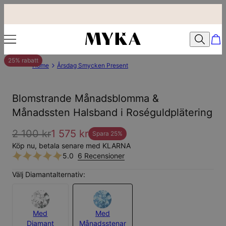
25% rabatt
Home
Årsdag Smycken Present
Blomstrande Månadsblomma &
Månadssten Halsband i Roséguldplätering
2 100 kr
1 575 kr
Spara
25
%
Köp nu, betala senare med KLARNA
5.0
6 Recensioner
Välj Diamantalternativ:
Med
Med
Diamant
Månadsstenar