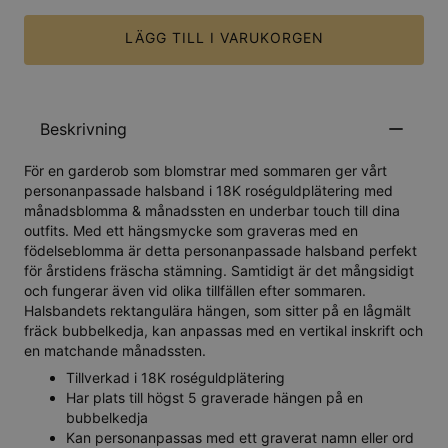
LÄGG TILL I VARUKORGEN
Beskrivning
För en garderob som blomstrar med sommaren ger vårt
personanpassade halsband i 18K roséguldplätering med
månadsblomma & månadssten en underbar touch till dina
outfits. Med ett hängsmycke som graveras med en
födelseblomma är detta personanpassade halsband perfekt
för årstidens fräscha stämning. Samtidigt är det mångsidigt
och fungerar även vid olika tillfällen efter sommaren.
Halsbandets rektangulära hängen, som sitter på en lågmält
fräck bubbelkedja, kan anpassas med en vertikal inskrift och
en matchande månadssten.
Tillverkad i 18K roséguldplätering
Har plats till högst 5 graverade hängen på en
bubbelkedja
Kan personanpassas med ett graverat namn eller ord