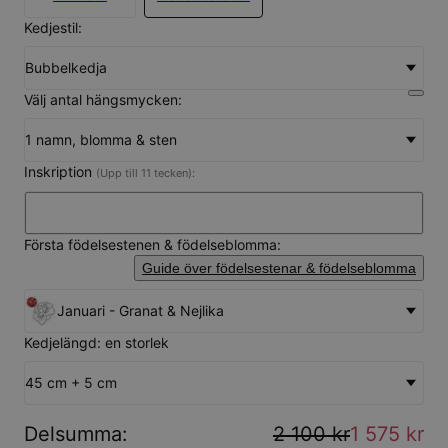
Kedjestil:
Bubbelkedja
Välj antal hängsmycken:
1 namn, blomma & sten
Inskription
(Upp till 11 tecken):
Första födelsestenen & födelseblomma:
Guide över födelsestenar & födelseblomma
Januari - Granat & Nejlika
Kedjelängd: en storlek
45 cm + 5 cm
Delsumma
:
2 100 kr
1 575 kr