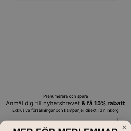
Prenumerera och spara
Anmäl dig till nyhetsbrevet
& få 15% rabatt
Exklusiva försäljningar och kampanjer direkt i din inkorg
E-mail*