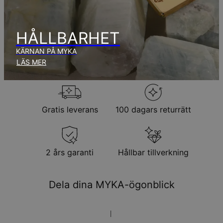
Inga extra kostnader tillkommer.
Observera att den tid som nämnts ovan innefattar
produktionstid.
HÅLLBARHET
KÄRNAN PÅ MYKA
Returpolicy
LÄS MER
Observera att personliga smycken är unika och endast kan
returneras för utbyte eller butikskredit
Gratis leverans
100 dagars returrätt
2 års garanti
Hållbar tillverkning
Dela dina MYKA-ögonblick