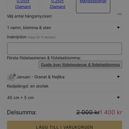
0.05ct
0.25ct
Månadsstenar
Diamant
Diamant
Välj antal hängsmycken:
1 namn, blomma & sten
Inskription
(Upp till 11 tecken):
Första födelsestenen & födelseblomma:
Guide över födelsestenar & födelseblomma
Januari - Granat & Nejlika
Kedjelängd: en storlek
45 cm + 5 cm
Delsumma
:
2 000 kr
1 400 kr
LÄGG TILL I VARUKORGEN