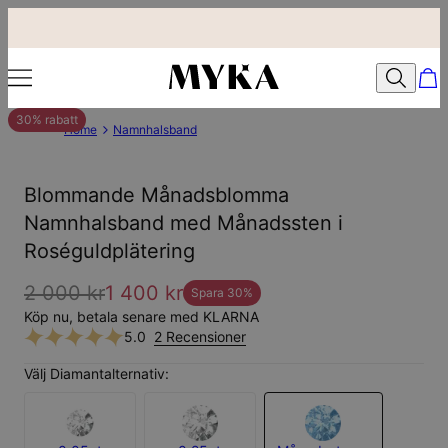
30% rabatt
Home
Namnhalsband
Blommande Månadsblomma
Namnhalsband med Månadssten i
Roséguldplätering
2 000 kr
1 400 kr
Spara
30
%
Köp nu, betala senare med KLARNA
5.0
2 Recensioner
Välj Diamantalternativ: