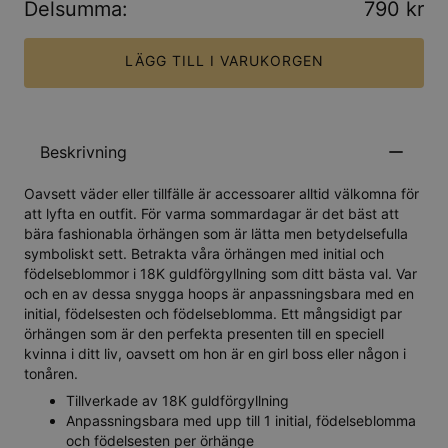
Delsumma
:
790 kr
LÄGG TILL I VARUKORGEN
Beskrivning
Oavsett väder eller tillfälle är accessoarer alltid välkomna för
att lyfta en outfit. För varma sommardagar är det bäst att
bära fashionabla örhängen som är lätta men betydelsefulla
symboliskt sett. Betrakta våra örhängen med initial och
födelseblommor i 18K guldförgyllning som ditt bästa val. Var
och en av dessa snygga hoops är anpassningsbara med en
initial, födelsesten och födelseblomma. Ett mångsidigt par
örhängen som är den perfekta presenten till en speciell
kvinna i ditt liv, oavsett om hon är en girl boss eller någon i
tonåren.
Tillverkade av 18K guldförgyllning
Anpassningsbara med upp till 1 initial, födelseblomma
och födelsesten per örhänge