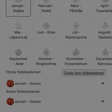
Januari -
Februari -
Mars -
April -
Nejlika
Violett
Påsklilja
Tusenskö
Maj -
Juni - Rose
Juli -
Augusti 
Liljekonvalj
Riddarsporre
Gladiolu
September
Oktober -
November -
December
- Aster
Ringblomma
Krysantemum
Narcissu
Första födelsestenen:
Guide över födelsestenar
Januari - Granat
Andra födelsestenen:
Januari - Granat