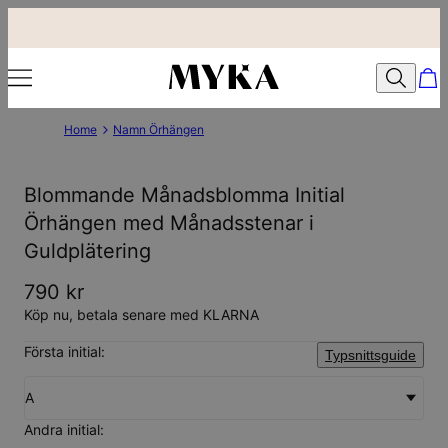
Home
Namn Örhängen
Blommande Månadsblomma Initial
Örhängen med Månadsstenar i
Guldplätering
790 kr
Köp nu, betala senare med KLARNA
Första initial:
Typsnittsguide
A
Andra initial: