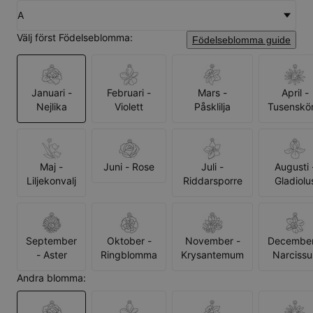
A
Välj först Födelseblomma:
Födelseblomma guide
Januari -
Februari -
Mars -
April -
Nejlika
Violett
Påsklilja
Tusenskö
Maj -
Juni - Rose
Juli -
Augusti 
Liljekonvalj
Riddarsporre
Gladiolu
September
Oktober -
November -
December
- Aster
Ringblomma
Krysantemum
Narcissu
Andra blomma: