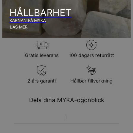
Observera att den tid som nämnts ovan innefattar
produktionstid.
HÅLLBARHET
KÄRNAN PÅ MYKA
Returpolicy
LÄS MER
Observera att personliga smycken är unika och endast kan
returneras för utbyte eller butikskredit
Gratis leverans
100 dagars returrätt
2 års garanti
Hållbar tillverkning
Dela dina MYKA-ögonblick