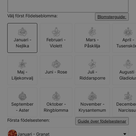
Välj först Födelseblomma:
Blomsterguide:
Januari -
Februari -
Mars -
April -
Nejlika
Violett
Påsklilja
Tusenskö
Maj -
Juni - Rose
Juli -
Augusti 
Liljekonvalj
Riddarsporre
Gladiolu
September
Oktober -
November -
December
- Aster
Ringblomma
Krysantemum
Narcissu
Första födelsestenen:
Guide över födelsestenar
Januari - Granat