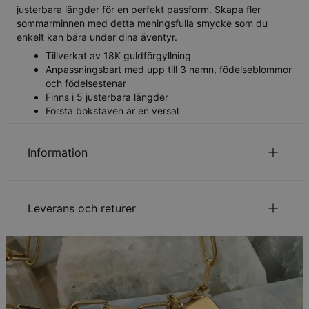
justerbara längder för en perfekt passform. Skapa fler
sommarminnen med detta meningsfulla smycke som du
enkelt kan bära under dina äventyr.
Tillverkat av 18K guldförgyllning
Anpassningsbart med upp till 3 namn, födelseblommor
och födelsestenar
Finns i 5 justerbara längder
Första bokstaven är en versal
Information
ID:
110-01-4115-89
Huvudmaterial
Ansvarsfullt framtagna material
Leverans och returer
Kedjetyp
Ärtlänkskedja
Kedjelängd
35 cm / 40 cm / 45 cm / 50 cm / 55 cm
Kedjeförlängning
5 cm
Din beställning kommer att skickas med följande
Mått på
Namn- 21,5 mm x 7,6 mm / 0,84" x 0,3",
leveranssätt:
hängsmycke
Födelseblomma- 9,0 mm x 12,9 mm / 0,35"
x 0,50"
Metod
Beräknat leveransdatum
Typ av sten
Cubic Zirconia
Få det senast
Hypoallergenisk
Nickelfri