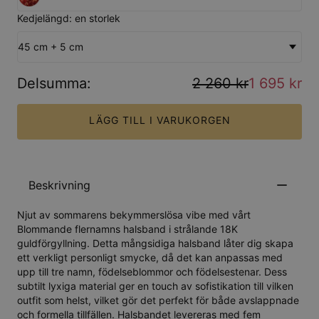
Kedjelängd: en storlek
45 cm + 5 cm
Delsumma
:
2 260 kr
1 695 kr
LÄGG TILL I VARUKORGEN
Beskrivning
Njut av sommarens bekymmerslösa vibe med vårt
Blommande flernamns halsband i strålande 18K
guldförgyllning. Detta mångsidiga halsband låter dig skapa
ett verkligt personligt smycke, då det kan anpassas med
upp till tre namn, födelseblommor och födelsestenar. Dess
subtilt lyxiga material ger en touch av sofistikation till vilken
outfit som helst, vilket gör det perfekt för både avslappnade
och formella tillfällen. Halsbandet levereras med fem