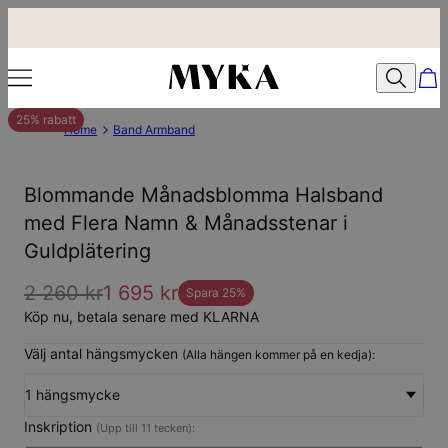
25% rabatt
Home
Band Armband
Blommande Månadsblomma Halsband
med Flera Namn & Månadsstenar i
Guldplätering
2 260 kr
1 695 kr
Spara
25
%
Köp nu, betala senare med KLARNA
Välj antal hängsmycken
(Alla hängen kommer på en kedja):
1 hängsmycke
Inskription
(Upp till 11 tecken):