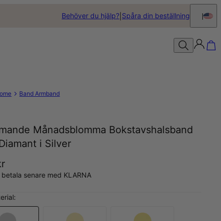
Behöver du hjälp?
Spåra din beställning
ome
Band Armband
mande Månadsblomma Bokstavshalsband
iamant i Silver
kr
, betala senare med KLARNA
erial: