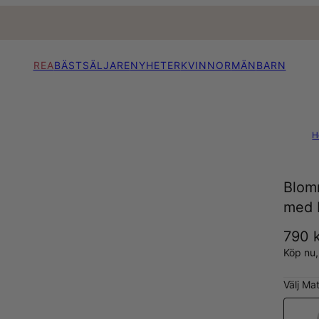
REA
BÄSTSÄLJARE
NYHETER
KVINNOR
MÄN
BARN
H
Blom
med D
790 
Köp nu
Välj Mat