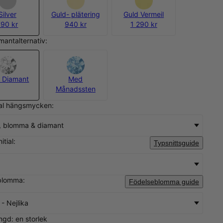
Silver
Guld- plätering
Guld Vermeil
790 kr
940 kr
1 290 kr
amantalternativ:
 Diamant
Med
Månadssten
tal hängsmycken:
, blomma & diamant
itial:
Typsnittsguide
 blomma:
Födelseblomma guide
 - Nejlika
ngd: en storlek