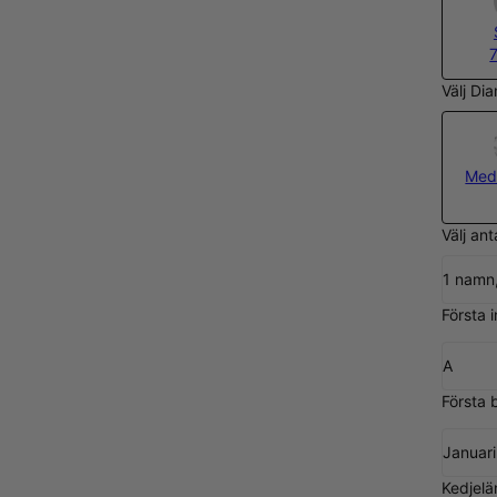
Välj Di
Med
Välj an
1 namn
Första in
A
Första
Januari
Kedjelä