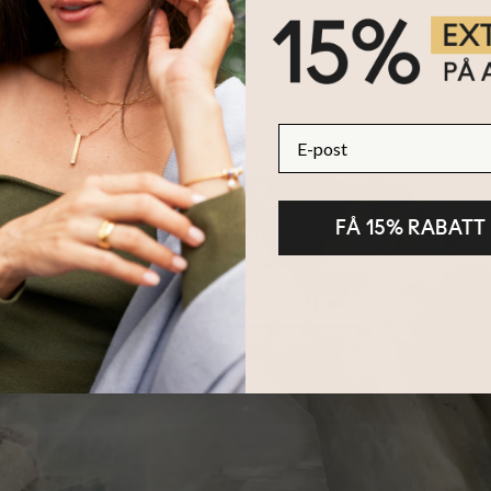
sbar med upp till 1 initial, 1 födelseblomma och diamant
av silver
 i 3 justerbara längder
ver är stora
E-post
FÅ 15% RABATT
HÅLLBARHET
KÄRNAN PÅ MYKA
LÄS MER