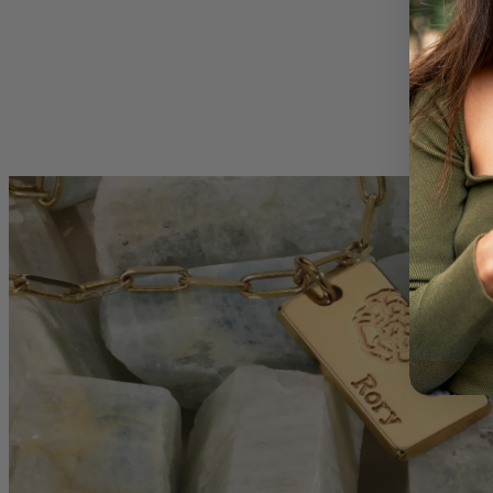
Anpassning
Tillverkad 
Tillgänglig
Alla bokstä