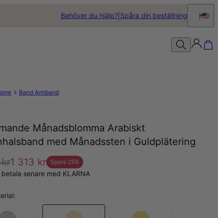
Behöver du hjälp?
Spåra din beställning
ome
Band Armband
mande Månadsblomma Arabiskt
halsband med Månadssten i Guldplätering
 kr
1 313 kr
Spara
25
%
, betala senare med KLARNA
erial: