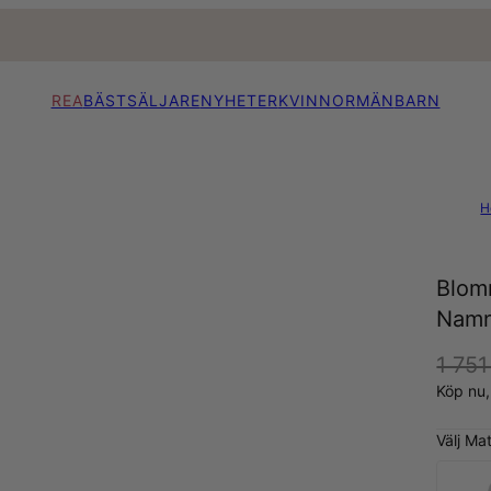
REA
BÄSTSÄLJARE
NYHETER
KVINNOR
MÄN
BARN
H
Blom
Namn
1 751
Köp nu
Välj Mat