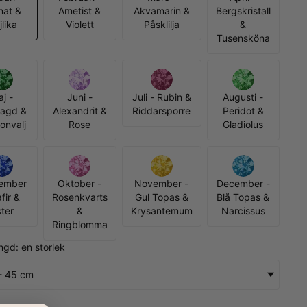
nat &
Ametist &
Akvamarin &
Bergskristall
lika
Violett
Påsklilja
&
Tusensköna
j -
Juni -
Juli - Rubin &
Augusti -
agd &
Alexandrit &
Riddarsporre
Peridot &
konvalj
Rose
Gladiolus
ember
Oktober -
November -
December -
fir &
Rosenkvarts
Gul Topas &
Blå Topas &
ter
&
Krysantemum
Narcissus
Ringblomma
ngd: en storlek
- 45 cm