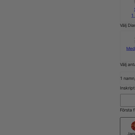
1
Välj Di
Med
Välj an
1 namn
Inskrip
Första 
Janu