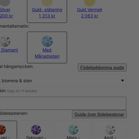
Silver
Guld- plätering
Guld Vermeil
 200 kr
1 313 kr
2 063 kr
amantalternativ:
 Diamant
Med
Månadssten
tal hängsmycken:
Födelseblomma guide
, blomma & sten
tion
(Upp till 11 tecken):
födelsestenen:
Guide över födelsestenar
ari -
Februari -
Mars -
April -