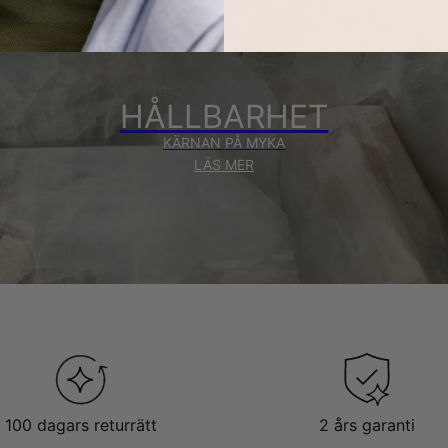
HÅLLBARHET
KÄRNAN PÅ MYKA
LÄS MER
100 dagars returrätt
2 års garanti