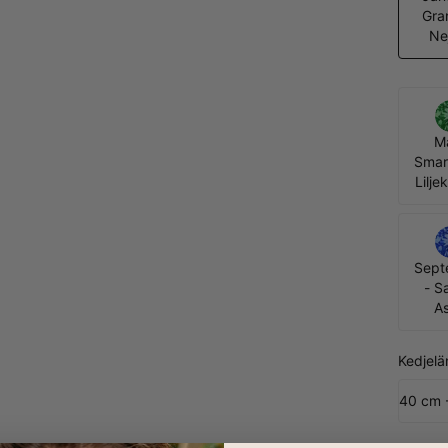
Gra
Nej
Ma
Smar
Lilje
Sept
- Sa
As
Kedjelä
40 cm 