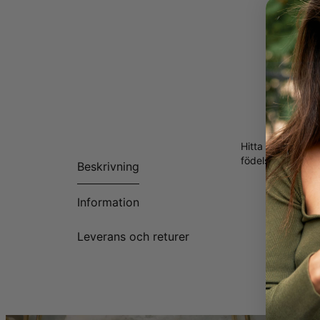
Hitta det perfek
födelsesten i gu
Beskrivning
Information
Leverans och returer