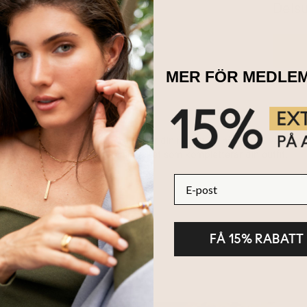
Dels
MER FÖR MEDLE
ta halsbandet att unna dig själv eller din någon du håller kär. Vår
ldplätering kommer att vara smycket som kompletterar din outfit.
E-post
FÅ 15% RABATT