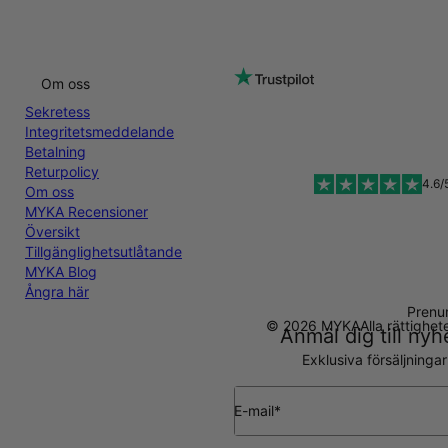
Om oss
Sekretess
Integritetsmeddelande
Betalning
Returpolicy
4.6/
Om oss
MYKA Recensioner
Översikt
Tillgänglighetsutlåtande
MYKA Blog
Ångra här
Prenu
© 2026 MYKA
Alla rättighe
Anmäl dig till ny
Exklusiva försäljninga
E-mail*