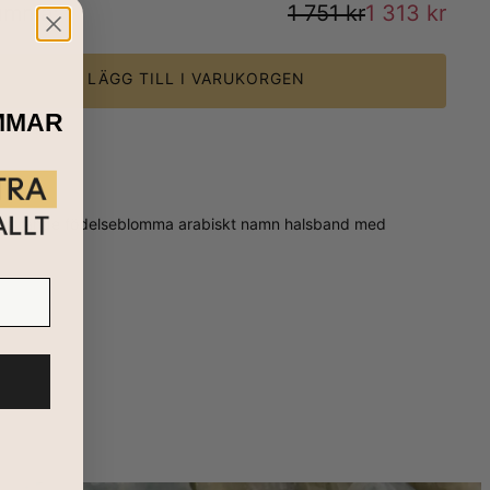
umma
:
1 751 kr
1 313 kr
LÄGG TILL I VARUKORGEN
MMAR
t Blomstrande födelseblomma arabiskt namn halsband med