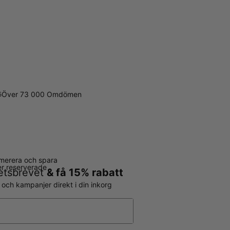
Över 73 000 Omdömen
5
merera och spara
ter reserverade
hetsbrevet
& få 15% rabatt
r och kampanjer direkt i din inkorg