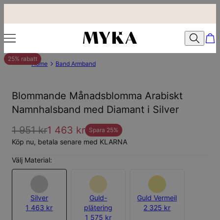
25% rabatt
Home
Band Armband
Blommande Månadsblomma Arabiskt
Namnhalsband med Diamant i Silver
1 951 kr
1 463 kr
Spara
25
%
Köp nu, betala senare med KLARNA
Välj Material:
Silver
Guld-
Guld Vermeil
1 463 kr
plätering
2 325 kr
1 575 kr