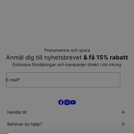
Prenumerera och spara
Anmäl dig till nyhetsbrevet
& få 15% rabatt
Exklusiva försäljningar och kampanjer direkt i din inkorg
E-mail*
Handla till
Halsband
Behöver du hjälp?
Armband
Ringar & Örhängen
Kundservice