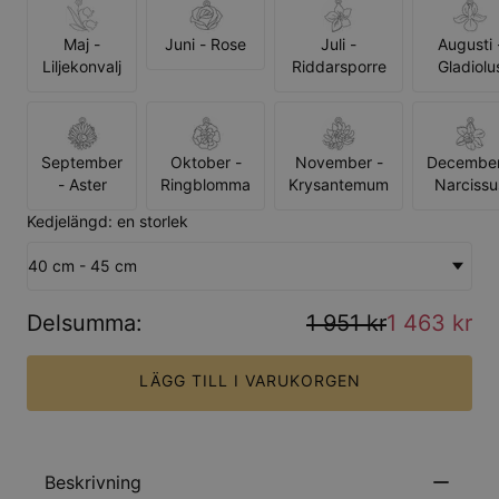
Maj -
Juni - Rose
Juli -
Augusti 
Liljekonvalj
Riddarsporre
Gladiolu
September
Oktober -
November -
December
- Aster
Ringblomma
Krysantemum
Narcissu
Kedjelängd: en storlek
40 cm - 45 cm
Delsumma
:
1 951 kr
1 463 kr
LÄGG TILL I VARUKORGEN
Beskrivning