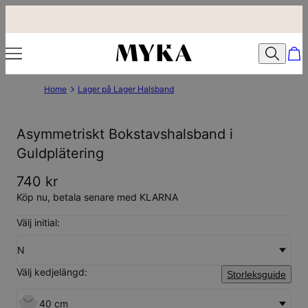
Home
Lager på Lager Halsband
Asymmetriskt Bokstavshalsband i
Guldplätering
740 kr
Köp nu, betala senare med KLARNA
Välj initial:
N
Välj kedjelängd:
Storleksguide
40 cm