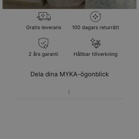
Observera att personliga smycken är unika och endast kan
returneras för utbyte eller butikskredit
Gratis leverans
100 dagars returrätt
2 års garanti
Hållbar tillverkning
Dela dina MYKA-ögonblick