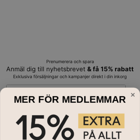
Prenumerera och spara
Anmäl dig till nyhetsbrevet
& få 15% rabatt
Exklusiva försäljningar och kampanjer direkt i din inkorg
E-mail*
MER FÖR MEDLEMMAR
Handla till
Halsband
Behöver du hjälp?