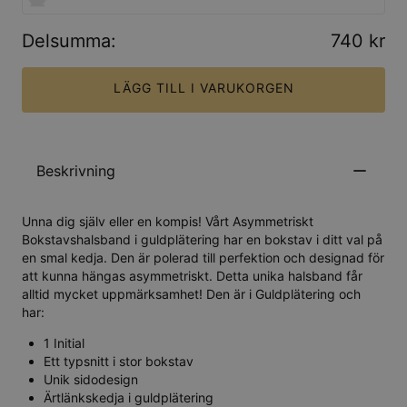
Delsumma
:
740 kr
LÄGG TILL I VARUKORGEN
Beskrivning
Unna dig själv eller en kompis! Vårt Asymmetriskt
Bokstavshalsband i guldplätering har en bokstav i ditt val på
en smal kedja. Den är polerad till perfektion och designad för
att kunna hängas asymmetriskt. Detta unika halsband får
alltid mycket uppmärksamhet! Den är i Guldplätering och
har:
1 Initial
Ett typsnitt i stor bokstav
Unik sidodesign
Ärtlänkskedja i guldplätering