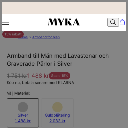
15% rabatt
Home
Armband för Män
Armband till Män med Lavastenar och
Graverade Pärlor i Silver
1 751 kr
1 488 kr
Spara
15
%
Köp nu, betala senare med KLARNA
Välj Material:
Silver
Guldplätering
1 488 kr
2 083 kr