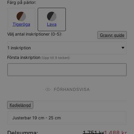
Färg på pärlor:
Tigeröga
Lava
Välj antal inskriptioner (0-5):
Gravyr guide
1 inskription
Första inskription
(Upp till 9 tecken):
FÖRHANDSVISA
Kedjelängd
Justerbar 19 cm - 25 cm
Delsumma
:
1 751 kr
1 488 kr