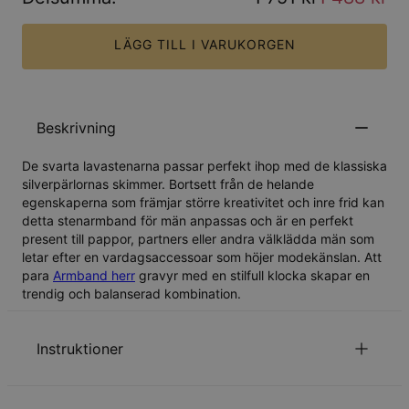
LÄGG TILL I VARUKORGEN
Beskrivning
De svarta lavastenarna passar perfekt ihop med de klassiska
silverpärlornas skimmer. Bortsett från de helande
egenskaperna som främjar större kreativitet och inre frid kan
detta stenarmband för män anpassas och är en perfekt
present till pappor, partners eller andra välklädda män som
letar efter en vardagsaccessoar som höjer modekänslan. Att
para
Armband herr
gravyr med en stilfull klocka skapar en
trendig och balanserad kombination.
Instruktioner
Läs om vår
säkerhetspolicy för barn
.