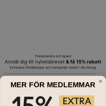
Prenumerera och spara
Anmäl dig till nyhetsbrevet
& få 15% rabatt
Exklusiva försäljningar och kampanjer direkt i din inkorg
E-mail*
MER FÖR MEDLEMMAR
Handla till