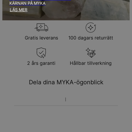
KÄRNAN PÅ MYKA
Returpolicy
LÄS MER
Observera att personliga smycken är unika och endast kan
returneras för utbyte eller butikskredit
Gratis leverans
100 dagars returrätt
2 års garanti
Hållbar tillverkning
Dela dina MYKA-ögonblick