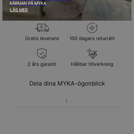
KÄRNAN PÅ MYKA
Returpolicy
LÄS MER
Observera att personliga smycken är unika och endast kan
returneras för utbyte eller butikskredit
Gratis leverans
100 dagars returrätt
2 års garanti
Hållbar tillverkning
Dela dina MYKA-ögonblick