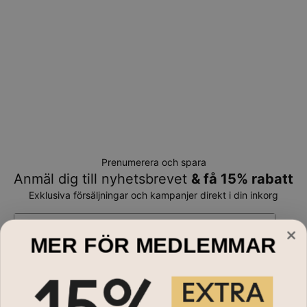
Prenumerera och spara
Anmäl dig till nyhetsbrevet
& få 15% rabatt
Exklusiva försäljningar och kampanjer direkt i din inkorg
E-mail*
MER FÖR MEDLEMMAR
Handla till