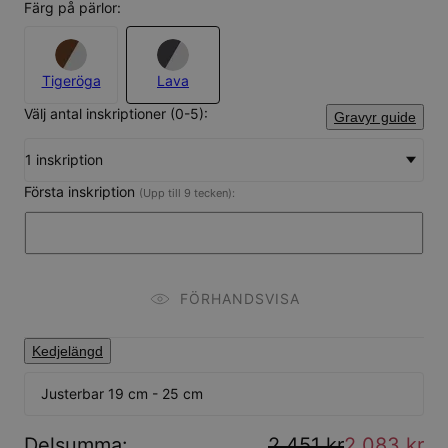
Färg på pärlor:
Tigeröga
Lava
Välj antal inskriptioner (0-5):
Gravyr guide
1 inskription
Första inskription
(Upp till 9 tecken):
FÖRHANDSVISA
Kedjelängd
Justerbar 19 cm - 25 cm
Delsumma
:
2 451 kr
2 083 kr