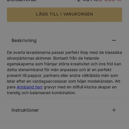
LÄGG TILL I VARUKORGEN
Beskrivning
De svarta lavastenarna passar perfekt ihop med de klassiska
silverpärlornas skimmer. Bortsett från de helande
egenskaperna som främjar större kreativitet och inre frid kan
detta stenarmband för män anpassas och är en perfekt
present till pappor, partners eller andra välklädda män som
letar efter en vardagsaccessoar som höjer modekänslan. Att
para
Armband herr
gravyr med en stilfull klocka skapar en
trendig och balanserad kombination.
Instruktioner
Läs om vår
säkerhetspolicy för barn
.