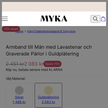
15% rabatt
Home
HalvГ¤delstenhalsband & Smycken
Armband till Män med Lavastenar och
Graverade Pärlor i Guldplätering
2 451 kr
2 083 kr
Spara
15
%
Köp nu, betala senare med KLARNA
Välj Material:
Silver
Guldplätering
1 488 kr
2 083 kr