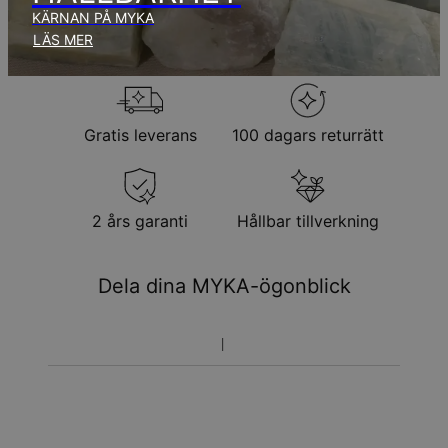
KÄRNAN PÅ MYKA
Returpolicy
LÄS MER
Observera att personliga smycken är unika och endast kan
returneras för utbyte eller butikskredit
Gratis leverans
100 dagars returrätt
2 års garanti
Hållbar tillverkning
Dela dina MYKA-ögonblick