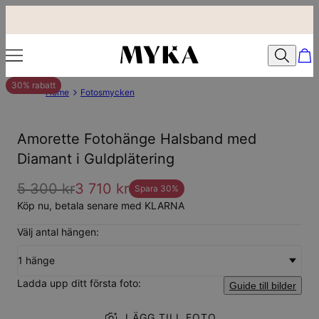
30% rabatt
Home
Fotosmycken
Amorette Fotohänge Halsband med
Diamant i Guldplätering
5 300 kr
3 710 kr
Spara
30
%
Köp nu, betala senare med KLARNA
Välj antal hängen:
1 hänge
Ladda upp ditt första foto:
Guide till bilder
LÄGG TILL FOTO