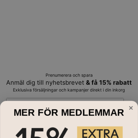
Prenumerera och spara
Anmäl dig till nyhetsbrevet
& få 15% rabatt
Exklusiva försäljningar och kampanjer direkt i din inkorg
E-mail*
MER FÖR MEDLEMMAR