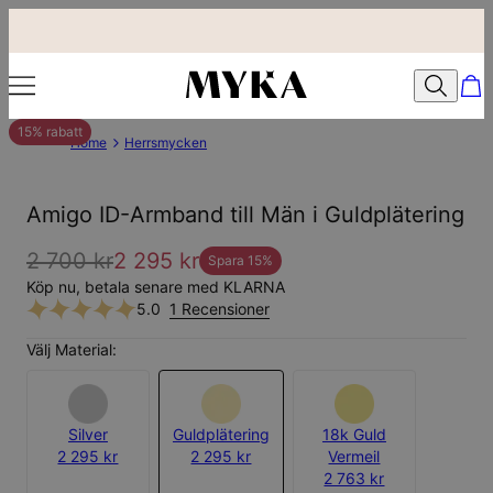
15% rabatt
Home
Herrsmycken
Amigo ID-Armband till Män i Guldplätering
2 700 kr
2 295 kr
Spara
15
%
Köp nu, betala senare med KLARNA
5.0
1 Recensioner
Välj Material:
Silver
Guldplätering
18k Guld
2 295 kr
2 295 kr
Vermeil
2 763 kr