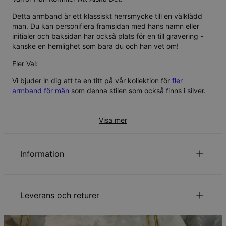
Detta armband är ett klassiskt herrsmycke till en välklädd
man. Du kan personifiera framsidan med hans namn eller
initialer och baksidan har också plats för en till gravering -
kanske en hemlighet som bara du och han vet om!
Fler Val:
Vi bjuder in dig att ta en titt på vår kollektion för
fler
armband för män
som denna stilen som också finns i silver.
Visa mer
Information
ID:
110-03-098-89
Huvudmaterial
Ansvarsfullt framtagna material
Leverans och returer
Mått
6.86mm x 50.04mm
Kedjetyp
Figaro Kedja
Kedjelängd
21.5 cm
Din beställning kommer att skickas med följande
Stil / Kollektion
Herrkollektionen