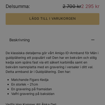
Delsumma
:
2 700 kr
2 295 kr
LÄGG TILL I VARUKORGEN
Beskrivning
De klassiska detaljerna gör vårt Amigo ID-Armband för Män i
guldplätering ett populärt val! Den har en bekväm och stilig
kedja som späns fast via ett säkert karbinlås samt en
bekväm namnplatta med en gravering i versaler i ditt val.
Detta armband är i Guldplätering. Den har:
Matchande Figaro Kedja
En storlek – 21cm
En gravering på framsidan
Valfri gravering på baksidan
Varför Han Kommer Att Älska Det: