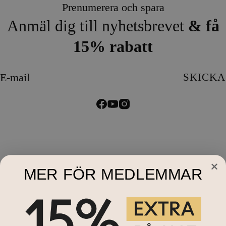
Prenumerera och spara
Anmäl dig till nyhetsbrevet
& få
15% rabatt
E-mail
SKICKA
MER FÖR MEDLEMMAR