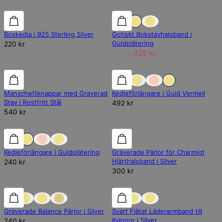
REA
Boxkedja i 925 Sterling Silver
Gotiskt Bokstavhalsband i
Guldplätering
220 kr
650 kr
325 kr
Manschettknappar med Graverad
Kedjeförlängare i Guld Vermeil
Stav i Rostfritt Stål
492 kr
540 kr
Kedjeförlängare i Guldplätering
Graverade Pärlor för Charmigt
Hjärthalsband i Silver
240 kr
300 kr
Graverade Balance Pärlor i Silver
Svart Flätat Läderarmband till
Kvinnor i Silver
240 kr