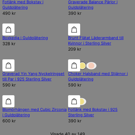
Fotlänk med Bokstav i
Graverade Balance Pärlor i
Guldplätering
Guldplätering
490 kr
390 kr
Boxkedja i Guldplätering
Brunt Flätat Läderarmband till
Kvinnor i Sterling Silver
328 kr
209 kr
Graverad Yin Yang Nyckelringset
Choker Halsband med Stjärnor i
till Par i 925 Sterling Silver
Guldplätering
590 kr
590 kr
Blomörhängen med Cubic Zirconia
Fotlänk med Bokstav i 925
i Guldplätering
Sterling Silver
600 kr
390 kr
Visade 40 av 149