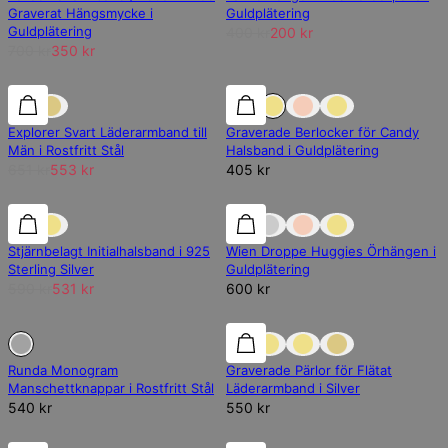
Graverat Hängsmycke i
Guldplätering
Guldplätering
400 kr
200 kr
700 kr
350 kr
15% rabatt
15% rabatt
Explorer Svart Läderarmband till
Graverade Berlocker för Candy
Män i Rostfritt Stål
Halsband i Guldplätering
651 kr
553 kr
405 kr
REA
REA
Stjärnbelagt Initialhalsband i 925
Wien Droppe Huggies Örhängen i
Sterling Silver
Guldplätering
590 kr
531 kr
600 kr
Slut på lager
Slut på lager
Runda Monogram
Graverade Pärlor för Flätat
Manschettknappar i Rostfritt Stål
Läderarmband i Silver
540 kr
550 kr