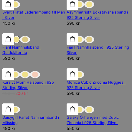
Svart Flätat Läderarmband till Män
Asymmetriskt Bokstavshalsband i
i Silver
925 Sterling Silver
450 kr
590 kr
Fjäril Namnhalsband i
Fjäril Namnhalsband i 925 Sterling
Guldplätering
Silver
590 kr
490 kr
REA
Kursivt Mom Halsband i 925
Monica Cubic Zirconia Huggies i
Sterling Silver
925 Sterling Silver
400 kr
200 kr
590 kr
REA
Daisygirl Pärlat Namnarmband i
Galaxy Örhängen med Cubic
Mässing
Zirconia i 925 Sterling Silver
490 kr
550 kr