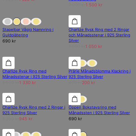
2 000 kr
1 500 kr
Slut på lager
Slut på lager
30% rabatt
Stapelbar Vågig Namnring i
Charlize Rysk Ring med 2 Ringar
Guldplätering
och Månadsstenar i 925 Sterling
Silver
690 kr
1 500 kr
1 050 kr
30% rabatt
30% rabatt
REA
Charlize Rysk Ring med
Prärie Månadsblomma Klackring i
Månadsstenar i 925 Sterling Silver
925 Sterling Silver
1 900 kr
1 330 kr
400 kr
200 kr
30% rabatt
30% rabatt
Charlize Rysk Ring med 2 Ringar i
Öppen Bokstavsring med
925 Sterling Silver
Månadssten i 925 Sterling Silver
1 350 kr
945 kr
690 kr
30% rabatt
30% rabatt