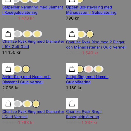
Stapelbar Namnring med Diamant
Öppen Bokstavsring med
i Roséguldplätering
Månadssten i Guldplätering
2 100 kr
1 470 kr
790 kr
Lab Diamond
Lab Diamond
30% rabatt
Charlize Rysk Ring med Diamanter
Charlize Rysk Ring med 2 Ringar
i 10k Gult Guld
och Månadsstenar i Guld Vermeil
14 150 kr
2 200 kr
1 540 kr
Lab Diamond
Lab Diamond
Script Ring med Namn och
Script Ring med Namn i
Diamant i Guld Vermeil
Guldplätering
2 035 kr
1 180 kr
25% rabatt
25% rabatt
30% rabatt
Charlize Rysk Ring med Diamanter
Charlize Rysk Ring i
i Guld Vermeil
Roséguldplätering
2 351 kr
1 763 kr
1 910 kr
1 337 kr