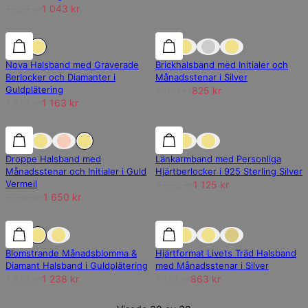
1 391 kr
1 043 kr
25% rabatt
25% rabatt
25% rabatt
Nova Halsband med Graverade
Brickhalsband med Initialer och
Berlocker och Diamanter i
Månadsstenar i Silver
Guldplätering
1 100 kr
825 kr
1 551 kr
1 163 kr
25% rabatt
25% rabatt
25% rabatt
Droppe Halsband med
Länkarmband med Personliga
Månadsstenar och Initialer i Guld
Hjärtberlocker i 925 Sterling Silver
Vermeil
1 500 kr
1 125 kr
2 200 kr
1 650 kr
25% rabatt
25% rabatt
25% rabatt
Blomstrande Månadsblomma &
Hjärtformat Livets Träd Halsband
Diamant Halsband i Guldplätering
med Månadsstenar i Silver
1 651 kr
1 238 kr
1 151 kr
863 kr