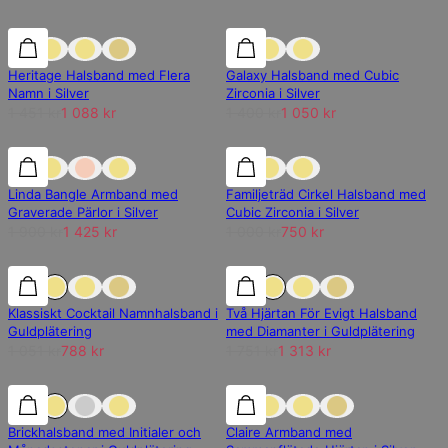
25% rabatt
25% rabatt
25% rabatt
Heritage Halsband med Flera
Galaxy Halsband med Cubic
Namn i Silver
Zirconia i Silver
1 451 kr
1 088 kr
1 400 kr
1 050 kr
25% rabatt
25% rabatt
25% rabatt
Linda Bangle Armband med
Familjeträd Cirkel Halsband med
Graverade Pärlor i Silver
Cubic Zirconia i Silver
1 900 kr
1 425 kr
1 000 kr
750 kr
25% rabatt
25% rabatt
25% rabatt
Klassiskt Cocktail Namnhalsband i
Två Hjärtan För Evigt Halsband
Guldplätering
med Diamanter i Guldplätering
1 051 kr
788 kr
1 751 kr
1 313 kr
25% rabatt
25% rabatt
25% rabatt
Brickhalsband med Initialer och
Claire Armband med