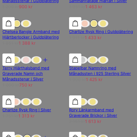
Månadsstenar i Guldplätering
Sammanflätade Hjärtan i Silver
1 200 kr
900 kr
1 951 kr
1 463 kr
25% rabatt
25% rabatt
25% rabatt
Chelsea Bangle Armband med
Charlize Rysk Ring i Guldplätering
Hjärtberlocker i Guldplätering
1 911 kr
1 433 kr
1 851 kr
1 388 kr
25% rabatt
25% rabatt
25% rabatt
Terry Hjärthalsband med
Stapelbar Namnring med
Graverade Namn och
Månadssten i 925 Sterling Silver
Månadsstenar i Silver
1 900 kr
1 425 kr
1 000 kr
750 kr
25% rabatt
25% rabatt
25% rabatt
Charlize Rysk Ring i Silver
Rory Länkarmband med
Graverade Brickor i Silver
1 751 kr
1 313 kr
2 151 kr
1 613 kr
25% rabatt
25% rabatt
25% rabatt