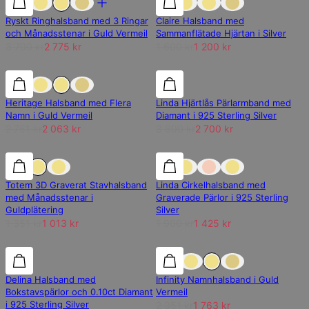
Ryskt Ringhalsband med 3 Ringar
Claire Halsband med
och Månadsstenar i Guld Vermeil
Sammanflätade Hjärtan i Silver
3 700 kr
2 775 kr
1 600 kr
1 200 kr
25% rabatt
25% rabatt
25% rabatt
Heritage Halsband med Flera
Linda Hjärtlås Pärlarmband med
Namn i Guld Vermeil
Diamant i 925 Sterling Silver
2 751 kr
2 063 kr
3 600 kr
2 700 kr
25% rabatt
25% rabatt
25% rabatt
Totem 3D Graverat Stavhalsband
Linda Cirkelhalsband med
med Månadsstenar i
Graverade Pärlor i 925 Sterling
Guldplätering
Silver
1 351 kr
1 013 kr
1 900 kr
1 425 kr
25% rabatt
25% rabatt
25% rabatt
Delina Halsband med
Infinity Namnhalsband i Guld
Bokstavspärlor och 0.10ct Diamant
Vermeil
i 925 Sterling Silver
2 351 kr
1 763 kr