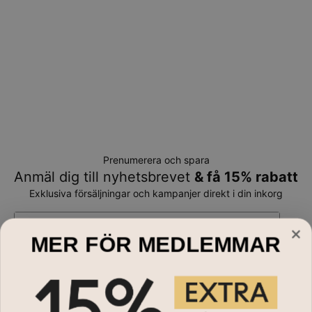
Prenumerera och spara
Anmäl dig till nyhetsbrevet
& få 15% rabatt
Exklusiva försäljningar och kampanjer direkt i din inkorg
E-mail*
MER FÖR MEDLEMMAR
Handla till