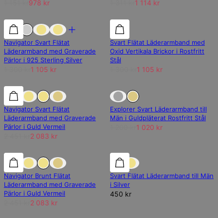
1 151 kr
978 kr
1 311 kr
1 114 kr
15% rabatt
15% rabatt
15% rabatt
Navigator Svart Flätat
Svart Flätat Läderarmband med
Läderarmband med Graverade
Oxid Vertikala Brickor i Rostfritt
Pärlor i 925 Sterling Silver
Stål
1 300 kr
1 105 kr
1 300 kr
1 105 kr
15% rabatt
15% rabatt
Slut på lager
Navigator Svart Flätat
Explorer Svart Läderarmband till
Läderarmband med Graverade
Män i Guldpläterat Rostfritt Stål
Pärlor i Guld Vermeil
1 200 kr
1 020 kr
2 451 kr
2 083 kr
15% rabatt
15% rabatt
Navigator Brunt Flätat
Svart Flätat Läderarmband till Män
Läderarmband med Graverade
i Silver
Pärlor i Guld Vermeil
450 kr
2 451 kr
2 083 kr