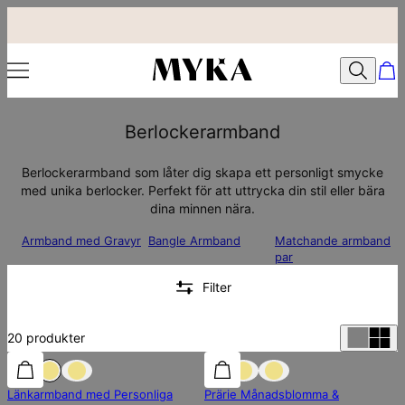
Berlockerarmband
Berlockerarmband som låter dig skapa ett personligt smycke
med unika berlocker. Perfekt för att uttrycka din stil eller bära
dina minnen nära.
Armband med Gravyr
Bangle Armband
Matchande armband
par
Filter
20
produkter
30% rabatt
30% rabatt
Länkarmband med Personliga
Prärie Månadsblomma &