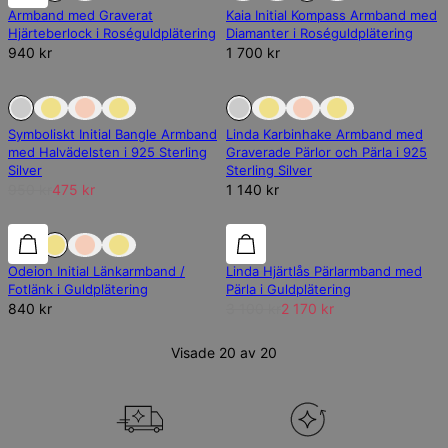
Armband med Graverat
Kaia Initial Kompass Armband med
Hjärteberlock i Roséguldplätering
Diamanter i Roséguldplätering
940 kr
1 700 kr
Slut på lager
Slut på lager
Slut på lager
Symboliskt Initial Bangle Armband
Linda Karbinhake Armband med
med Halvädelsten i 925 Sterling
Graverade Pärlor och Pärla i 925
Silver
Sterling Silver
950 kr
475 kr
1 140 kr
30% rabatt
Odeion Initial Länkarmband /
Linda Hjärtlås Pärlarmband med
Fotlänk i Guldplätering
Pärla i Guldplätering
840 kr
3 100 kr
2 170 kr
Visade 20 av 20