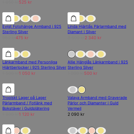
1 050 kr
525 kr
REA
REA
35% rabatt
Evigt Fotohänge Armband i 925
Linda Hjärtlås Pärlarmband med
Sterling Silver
Diamant i Silver
950 kr
475 kr
3 600 kr
2 340 kr
30% rabatt
30% rabatt
Slut på lager
Länkarmband med Personliga
Allie Hänglås Länkarmband i 925
Hjärtberlocker i 925 Sterling Silver
Sterling Silver
1 500 kr
1 050 kr
1 000 kr
500 kr
REA
REA
Slut på lager
Tropiskt Lager på Lager
Valaya Armband med Graverade
Pärlarmband / Fotlänk med
Pärlor och Diamanter i Guld
Bokstäver i Guldplätering
Vermeil
1 600 kr
1 120 kr
2 090 kr
Slut på lager