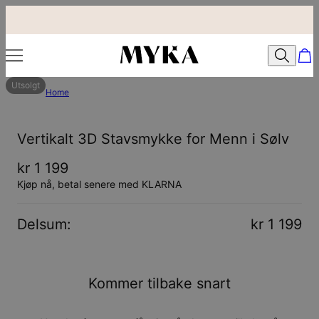
Utsolgt
Home
Vertikalt 3D Stavsmykke for Menn i Sølv
kr 1 199
Kjøp nå, betal senere med KLARNA
Delsum
:
kr 1 199
Kommer tilbake snart