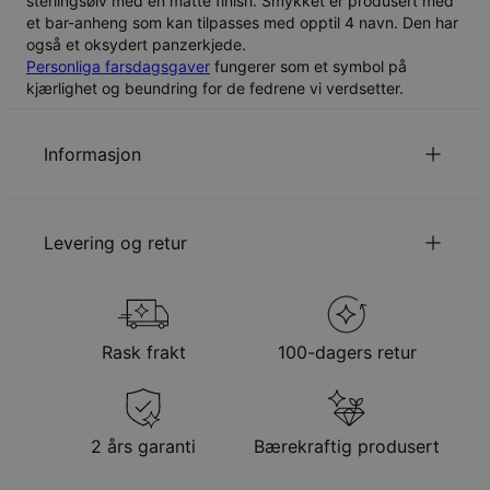
sterlingsølv med en matte finish. Smykket er produsert med
et bar-anheng som kan tilpasses med opptil 4 navn. Den har
også et oksydert panzerkjede.
Personliga farsdagsgaver
fungerer som et symbol på
kjærlighet og beundring for de fedrene vi verdsetter.
Informasjon
ID:
110-01-3439-88
Hovedmateriale
Bærekraftige materialer fra ansvarlige
Levering og retur
kilder
Kjedestil
Panzerkjede
Kjedelengde
60 cm
Velge fraktmetode når du står i din handlevogn
Anhengets størrelse
30.99mm x 5.84mm
Hypoallergenisk
Nikkelfri
Metode
Forventet leveringsdato
Rask frakt
100-dagers retur
Få det innen
Gratis levering
man. 24. aug. - tir. 25.
aug.
Få det innen
2 års garanti
Bærekraftig produsert
Ekspress levering
lør. 15. aug. - man. 17.
aug.