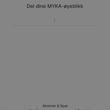
Del dine MYKA-øyeblikk
Prisen som oppgitt for bestillingen er den endelige
prisen. Du vil ikke betale noe mer.
Pakkene leveres direkte hjem til deg på døren mot
signatur. Fraktmetodene ovenfor leveres ikke til
postkasser.
Returrett
Vennligst merk at personliggjorte smykker er unike og kan
bare returneres for å byttes eller mot butikk-kreditt
Abonner & Spar