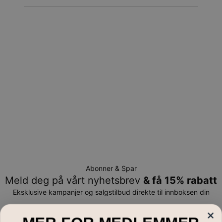
signatur. Fraktmetodene ovenfor leveres ikke til
postkasser.
Returrett
Vennligst merk at personliggjorte smykker er unike og kan
bare returneres for å byttes eller mot butikk-kreditt
Abonner & Spar
Meld deg på vårt nyhetsbrev
& få 15% rabatt
Eksklusive kampanjer og salgstilbud direkte til innboksen din
E-post*