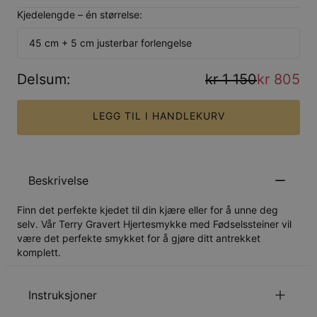
Kjedelengde – én størrelse:
45 cm + 5 cm justerbar forlengelse
Delsum
:
kr 1 150
kr 805
LEGG TIL I HANDLEKURV
Beskrivelse
Finn det perfekte kjedet til din kjære eller for å unne deg
selv. Vår Terry Gravert Hjertesmykke med Fødselssteiner vil
være det perfekte smykket for å gjøre ditt antrekket
komplett.
Instruksjoner