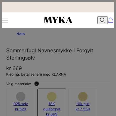
Home
Sommerfugl Navnesmykke i Forgylt
Sterlingsølv
kr 669
Kjøp nå, betal senere med KLARNA
Velg materiale:
?
925 sølv
18K
10k gull
kr 629
gullforgylt
kr 7 550
kr 669