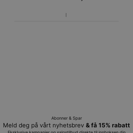
Prisen som oppgitt for bestillingen er den endelige
prisen. Du vil ikke betale noe mer.
Pakkene leveres direkte hjem til deg på døren mot
signatur. Fraktmetodene ovenfor leveres ikke til
postkasser.
Returrett
Vennligst merk at personliggjorte smykker er unike og kan
bare returneres for å byttes eller mot butikk-kreditt
Abonner & Spar
Meld deg på vårt nyhetsbrev
& få 15% rabatt
Eksklusive kampanjer og salgstilbud direkte til innboksen din