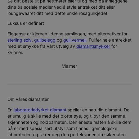
Se ditt beste ut på nettmøtet eller til og med på innleggene
dine på sosiale medier ved å style antrekket ditt eller
loungewearet ditt med dette enkle rosagullkjedet.
Luksus er definert
Eleganse er kjernen i denne samlingen, med alternativer for
sterling sølv
,
gullbelegg
og
gull vermeil
. Fullfør hele antrekket
med et smykke fra vårt utvalg av
diamantsmykker
for
kvinner.
Vis mer
Om våres diamanter
En
laboratoriedyrket diamant
speiler en naturlig diamant. De
er umulig å skille med det blotte øye, og tilbyr den samme
skjønnheten og holdbarheten. Den eneste måten å skille dem
på er med spesialisert utstyr som finnes i gemologiske
laboratorier, og sikrer deg den perfeksjonen du søker uten