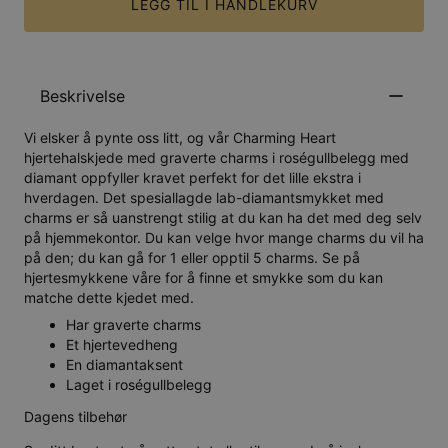
LEGG TIL I HANDLEKURV
Beskrivelse
Vi elsker å pynte oss litt, og vår Charming Heart
hjertehalskjede med graverte charms i roségullbelegg med
diamant oppfyller kravet perfekt for det lille ekstra i
hverdagen. Det spesiallagde lab-diamantsmykket med
charms er så uanstrengt stilig at du kan ha det med deg selv
på hjemmekontor. Du kan velge hvor mange charms du vil ha
på den; du kan gå for 1 eller opptil 5 charms. Se på
hjertesmykkene våre for å finne et smykke som du kan
matche dette kjedet med.
Har graverte charms
Et hjertevedheng
En diamantaksent
Laget i roségullbelegg
Dagens tilbehør