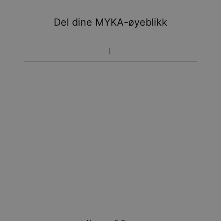
aug.
Del dine MYKA-øyeblikk
Prisen som oppgitt for bestillingen er den endelige
prisen. Du vil ikke betale noe mer.
Pakkene leveres direkte hjem til deg på døren mot
signatur. Fraktmetodene ovenfor leveres ikke til
postkasser.
Returrett
Vennligst merk at personliggjorte smykker er unike og kan
bare returneres for å byttes eller mot butikk-kreditt