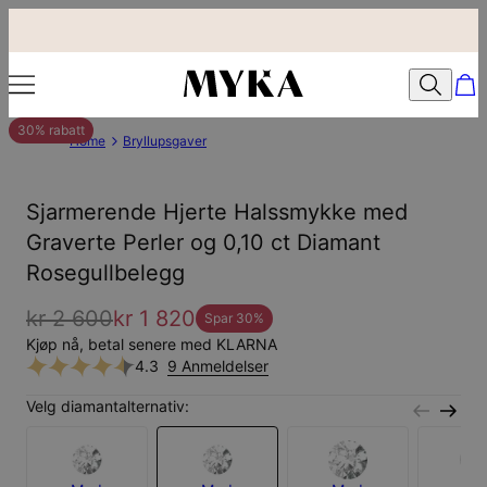
30% rabatt
Home
Bryllupsgaver
Sjarmerende Hjerte Halssmykke med
Graverte Perler og 0,10 ct Diamant
Rosegullbelegg
kr 2 600
kr 1 820
Spar
30
%
Kjøp nå, betal senere med KLARNA
4.3
9 Anmeldelser
Velg diamantalternativ: