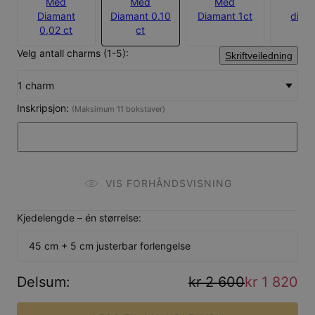
Med
Med
Med
Ute
Diamant
Diamant 0.10
Diamant 1ct
diam
0,02 ct
ct
Velg antall charms (1-5):
Skriftveiledning
1 charm
Inskripsjon:
(Maksimum 11 bokstaver)
VIS FORHÅNDSVISNING
Kjedelengde – én størrelse:
45 cm + 5 cm justerbar forlengelse
Delsum
:
kr 2 600
kr 1 820