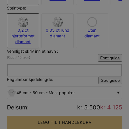
Steintype:
0,2 ct
0,05 ct rund
Uten
hjerteformet
diamant
diamant
diamant
Vennligst skriv inn et navn :
(Opptil 10 tegn)
Font guide
Regulerbar kjedelengde:
Size guide
45 cm - 50 cm - Mest populær
Delsum
:
kr 5 500
kr 4 125
LEGG TIL I HANDLEKURV