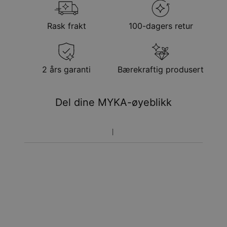
Steintype
Lab Diamant
Total karat vekt
0.2
Metode
Forventet leveringsdato
Rask frakt
100-dagers retur
Steinens form
Hjertekuttet diamant
Få det innen
Hypoallergenisk
Nikkelfri
Gratis levering
tor. 20. aug. - fre. 21.
aug.
Få det innen
2 års garanti
Bærekraftig produsert
Ekspress levering
tir. 11. aug. - tor. 13.
aug.
Del dine MYKA-øyeblikk
Prisen som oppgitt for bestillingen er den endelige
prisen. Du vil ikke betale noe mer.
Pakkene leveres direkte hjem til deg på døren mot
signatur. Fraktmetodene ovenfor leveres ikke til
postkasser.
Returrett
Vennligst merk at personliggjorte smykker er unike og kan
bare returneres for å byttes eller mot butikk-kreditt