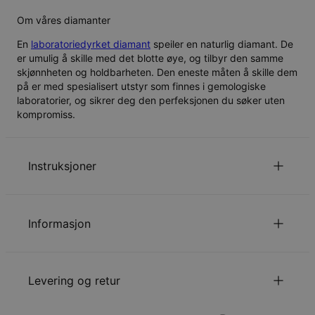
Om våres diamanter
En
laboratoriedyrket diamant
speiler en naturlig diamant. De
er umulig å skille med det blotte øye, og tilbyr den samme
skjønnheten og holdbarheten. Den eneste måten å skille dem
på er med spesialisert utstyr som finnes i gemologiske
laboratorier, og sikrer deg den perfeksjonen du søker uten
kompromiss.
Instruksjoner
Klikk her
for å se vår guide til kjedelengder.
Les mer om
barnesikkerhet
.
Informasjon
Kontakt oss gjerne via
E-post
med spesielle ønsker eller
spørsmål.
ID:
110-01-3210-28
Kjedestil
Kabelkjede
Levering og retur
Kjedelengde
35 cm / 40 cm / 45 cm
Kjedeforlengelse
5 cm
Anhengets størrelse
11.68mm - 22.86mm
Velge fraktmetode når du står i din handlevogn