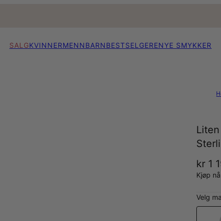
SALG
KVINNER
MENN
BARN
BESTSELGERE
NYE SMYKKER
H
Liten
Sterl
kr 1 
Kjøp n
Velg ma