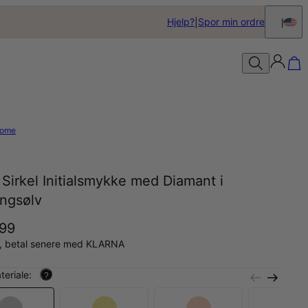
Hjelp?
Spor min ordre
ome
 Sirkel Initialsmykke med Diamant i
ingsølv
199
å, betal senere med KLARNA
teriale:
?