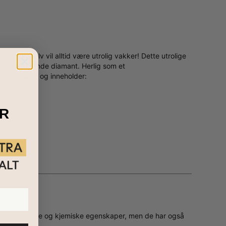
Sterlingsølv vil alltid være utrolig vakker! Dette utrolige
 og en skinnende diamant. Herlig som et
ger i sølv, og inneholder:
R
 klassisk og personlig touch, er dette et vakkert valg
 å gå til vår komplette kolleksjon, hvor du finner flere
nter i fysiske og kjemiske egenskaper, men de har også