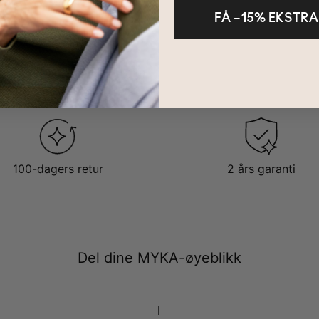
FÅ –15% EKSTRA
100-dagers retur
2 års garanti
Del dine MYKA-øyeblikk