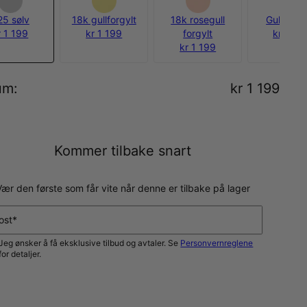
25 sølv
18k gullforgylt
18k rosegull
Gull Verm
r 1 199
kr 1 199
forgylt
kr 1 49
kr 1 199
um
:
kr 1 199
Kommer tilbake snart
Vær den første som får vite når denne er tilbake på lager
ost*
Jeg ønsker å få eksklusive tilbud og avtaler. Se
Personvernreglene
for detaljer.
VARSLE MEG