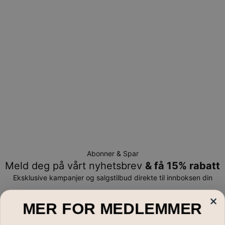
Returrett
Vennligst merk at personliggjorte smykker er unike og kan
bare returneres for å byttes eller mot butikk-kreditt
Abonner & Spar
Meld deg på vårt nyhetsbrev
& få 15% rabatt
Eksklusive kampanjer og salgstilbud direkte til innboksen din
E-post*
MER FOR MEDLEMMER