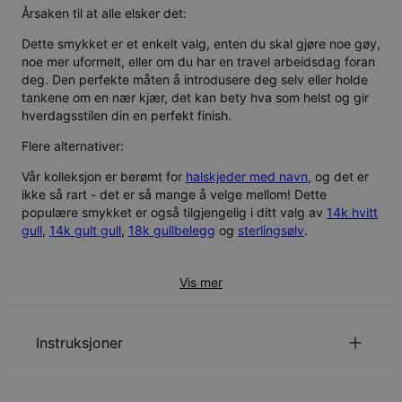
Årsaken til at alle elsker det:
Dette smykket er et enkelt valg, enten du skal gjøre noe gøy,
noe mer uformelt, eller om du har en travel arbeidsdag foran
deg. Den perfekte måten å introdusere deg selv eller holde
tankene om en nær kjær, det kan bety hva som helst og gir
hverdagsstilen din en perfekt finish.
Flere alternativer:
Vår kolleksjon er berømt for
halskjeder med navn
, og det er
ikke så rart - det er så mange å velge mellom! Dette
populære smykket er også tilgjengelig i ditt valg av
14k hvitt
gull
,
14k gult gull
,
18k gullbelegg
og
sterlingsølv
.
Vis mer
Instruksjoner
for å se vår guide til kjedelengder.
Klikk her