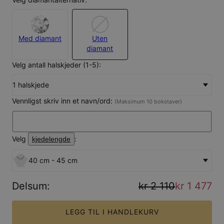
Med diamant
Uten
diamant
Velg antall halskjeder (1-5):
1 halskjede
Vennligst skriv inn et navn/ord:
(Maksimum 10 bokstaver)
Velg
:
kjedelengde
40 cm - 45 cm
Delsum
:
kr 2 110
kr 1 477
LEGG TIL I HANDLEKURV