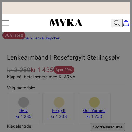
30% rabatt
Home
Lenke Smykker
Lenkearmbånd i Roseforgylt Sterlingsølv
kr 2 050
kr 1 435
Spar
30
%
Kjøp nå, betal senere med KLARNA
Velg materiale:
Sølv
Forgylt
Gull Vermeil
kr 1 235
kr 1 333
kr 1 750
Kjedelengde:
Størrelsesguide