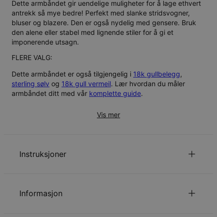
Dette armbåndet gir uendelige muligheter for å lage ethvert
antrekk så mye bedre! Perfekt med slanke stridsvogner,
bluser og blazere. Den er også nydelig med gensere. Bruk
den alene eller stabel med lignende stiler for å gi et
imponerende utsagn.
FLERE VALG:
Dette armbåndet er også tilgjengelig i
18k gullbelegg
,
sterling sølv
og
18k gull vermeil
. Lær hvordan du måler
armbåndet ditt med vår
komplette guide
.
Vis mer
Instruksjoner
for å se vår guide til kjedelengder.
Klikk her
Informasjon
Les mer om
.
barnesikkerhet
Kontakt oss gjerne via
E-post
med spesielle ønsker eller
Veiledning
*
spørsmål.