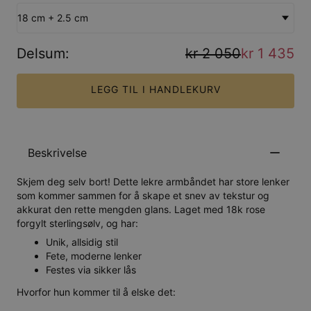
18 cm + 2.5 cm
Delsum
:
kr 2 050
kr 1 435
LEGG TIL I HANDLEKURV
Beskrivelse
Skjem deg selv bort! Dette lekre armbåndet har store lenker
som kommer sammen for å skape et snev av tekstur og
akkurat den rette mengden glans. Laget med 18k rose
forgylt sterlingsølv, og har:
Unik, allsidig stil
Fete, moderne lenker
Festes via sikker lås
Hvorfor hun kommer til å elske det: