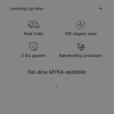
Klikk her
Levering og retur
for å se vår guide til kjedelengder. *Les mer
om
Velge fraktmetode når du står i din handlevogn
barnesikkerhet
.*Kontakt oss gjerne via
E-post
med spesielle
Metode
Forventet leveringsdato
ønsker eller spørsmål.
Rask frakt
100-dagers retur
Informasjon
Få det innen
ID:
110-03-2543-21
Gratis levering
søn. 23. aug. - man.
Materiale:
Roséforgylt sterlingsølv 925
24. aug.
Modell:
Armbånd Kolleksjon
Få det innen
2 års garanti
Bærekraftig produsert
Tykkelse:
1.5mm
Ekspress levering
ons. 12. aug. - fre. 14.
Målinger:
5.33mm
aug.
Del dine MYKA-øyeblikk
Prisen som oppgitt for bestillingen er den endelige
prisen. Du vil ikke betale noe mer.
Pakkene leveres direkte hjem til deg på døren mot
signatur. Fraktmetodene ovenfor leveres ikke til
postkasser.
Returrett