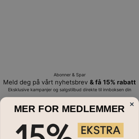
Vennligst merk at personliggjorte smykker er unike og kan
bare returneres for å byttes eller mot butikk-kreditt
Abonner & Spar
Meld deg på vårt nyhetsbrev
& få 15% rabatt
Eksklusive kampanjer og salgstilbud direkte til innboksen din
E-post*
MER FOR MEDLEMMER
Smykker