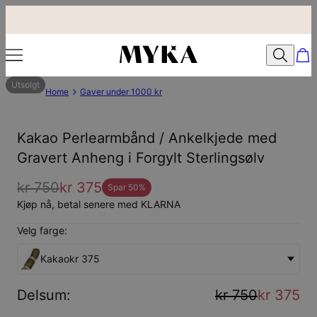
Utsolgt
Home
Gaver under 1000 kr
Kakao Perlearmbånd / Ankelkjede med
Gravert Anheng i Forgylt Sterlingsølv
kr 750
kr 375
Spar
50
%
Kjøp nå, betal senere med KLARNA
Velg farge:
Kakao
kr 375
Delsum
:
kr 750
kr 375