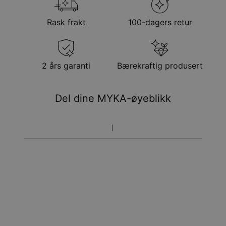
Metode
Forventet leveringsdato
Rask frakt
100-dagers retur
Få det innen
Gratis levering
man. 24. aug. - tir. 25.
aug.
Få det innen
2 års garanti
Bærekraftig produsert
Ekspress levering
lør. 15. aug. - man. 17.
aug.
Del dine MYKA-øyeblikk
Prisen som oppgitt for bestillingen er den endelige
prisen. Du vil ikke betale noe mer.
Pakkene leveres direkte hjem til deg på døren mot
signatur. Fraktmetodene ovenfor leveres ikke til
postkasser.
Returrett
Vennligst merk at personliggjorte smykker er unike og kan
bare returneres for å byttes eller mot butikk-kreditt