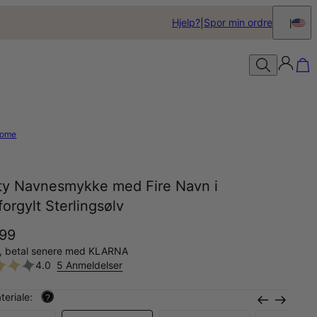
Hjelp?
Spor min ordre
ome
nity Navnesmykke med Fire Navn i
orgylt Sterlingsølv
199
å, betal senere med KLARNA
4.0
5 Anmeldelser
teriale:
?