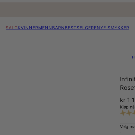
SALG
KVINNER
MENN
BARN
BESTSELGERE
NYE SMYKKER
H
Infi
Rosef
kr 1 
Kjøp n
Velg ma