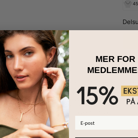
45
Dels
MER FOR
MEDLEMME
e infinity navnesmykke med 4 navn er en fantastisk versjon av en favori
 å tilpasse dette smykket. Du kan selvfølgelig legge til navnene på b
.” Hvis du vil, kan du kombinere navna på barna og betydningsfulle or
g for den perfekte tilpasningen, vil våre dyktige håndverkere lage d
18k gullbelagt sterlingsølv og henger fra et rosegull forgylt dronningk
masmykker
, inkludert dette utsøkte smykket i ditt valg av
sterlings
E-post