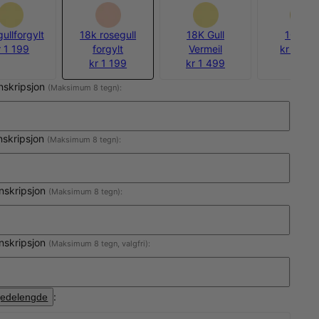
ullforgylt
18k rosegull
18K Gull
10k gul
r 1 199
forgylt
Vermeil
kr 10 5
kr 1 199
kr 1 499
inskripsjon
(Maksimum 8 tegn):
nskripsjon
(Maksimum 8 tegn):
inskripsjon
(Maksimum 8 tegn):
inskripsjon
(Maksimum 8 tegn, valgfri):
:
jedelengde