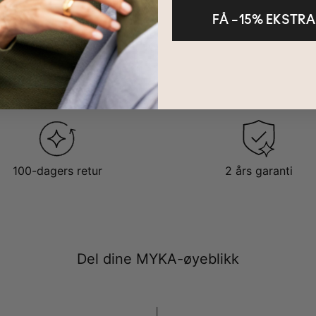
FÅ –15% EKSTRA
100-dagers retur
2 års garanti
Del dine MYKA-øyeblikk