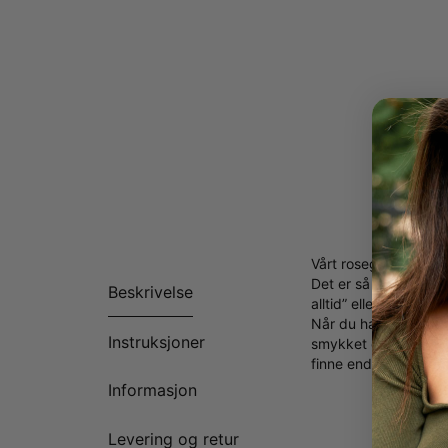
Vårt rosegull forgylt
Det er så mange måter
Beskrivelse
alltid” eller “Alltid
Når du har bestemt de
Instruksjoner
smykket er laget med 
finne enda flere
mam
Informasjon
Levering og retur