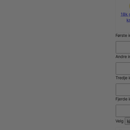
925 sølv
10k hvitt gull
14k gull
18k g
kr 999
kr 6 200
kr 10 550
k
Første 
Andre i
Tredje 
Fjerde 
Velg
k