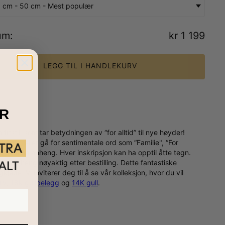
 cm - 50 cm - Mest populær
um
:
kr 1 199
LEGG TIL I HANDLEKURV
R
ttstil, som tar betydningen av “for alltid” til nye høyder!
arna, eller gå for sentimentale ord som “Familie", “For
d på samme anheng. Hver inskripsjon kan ha opptil åtte tegn.
itt anheng nøyaktig etter bestilling. Dette fantastiske
jede. Vi inviterer deg til å se vår kolleksjon, hvor du vil
ølv
,
18k gullbelegg
og
14K gull
.