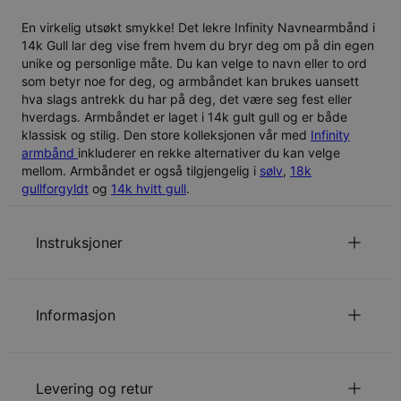
En virkelig utsøkt smykke! Det lekre Infinity Navnearmbånd i
14k Gull lar deg vise frem hvem du bryr deg om på din egen
unike og personlige måte. Du kan velge to navn eller to ord
som betyr noe for deg, og armbåndet kan brukes uansett
hva slags antrekk du har på deg, det være seg fest eller
hverdags. Armbåndet er laget i 14k gult gull og er både
klassisk og stilig. Den store kolleksjonen vår med
Infinity
armbånd
inkluderer en rekke alternativer du kan velge
mellom. Armbåndet er også tilgjengelig i
sølv
,
18k
gullforgyldt
og
14k hvitt gull
.
Instruksjoner
Anhenget er inkludert i kjedelengden.
for å se denne stilens spesielle skrifttype.
Klikk her
Informasjon
Les mer om
.
barnesikkerhet
ID:
101-03-1661-01
Kontakt oss gjerne via
E-post
med spesielle ønsker eller
Hovedmateriale
14k gult gull
spørsmål.
Levering og retur
Målinger
15.75mm x 39.62mm