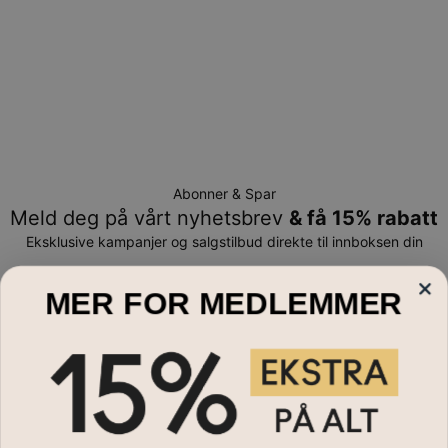
Abonner & Spar
Meld deg på vårt nyhetsbrev
& få 15% rabatt
Eksklusive kampanjer og salgstilbud direkte til innboksen din
E-post*
MER FOR MEDLEMMER
Smykker
Navnesmykker
Om Oss