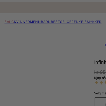
SALG
KVINNER
MENN
BARN
BESTSELGERE
NYE SMYKKER
H
Infin
kr 9
Kjøp n
Velg ma