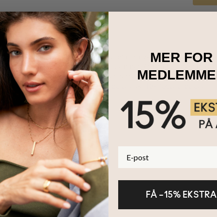
MER FOR
-armbåndet med månedsstein gjør seg bra i smykkekolleksjonen din, m
n, søsteren din eller andre familiemedlemmer. Armbåndet består av 
MEDLEMME
enhver anledning på en unik og betydningsfull måte. Ta en titt på kol
et er også tilgjengelig med
18k gullbelegg
og
18k rosegullbelegg
.
E-post
FÅ –15% EKSTRA