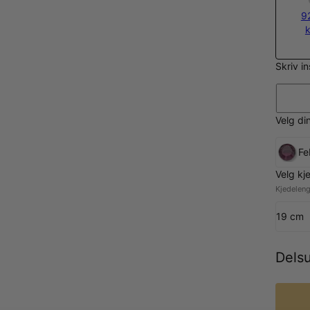
9
Skriv i
Velg di
Fe
Velg kj
Kjedeleng
19 cm
Dels