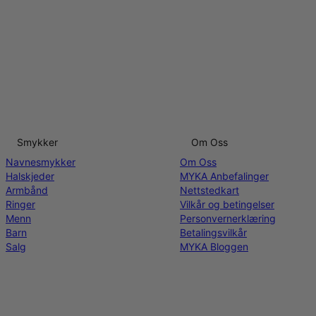
Smykker
Om Oss
Navnesmykker
Om Oss
Halskjeder
MYKA Anbefalinger
Armbånd
Nettstedkart
Ringer
Vilkår og betingelser
Menn
Personvernerklæring
Barn
Betalingsvilkår
Salg
MYKA Bloggen