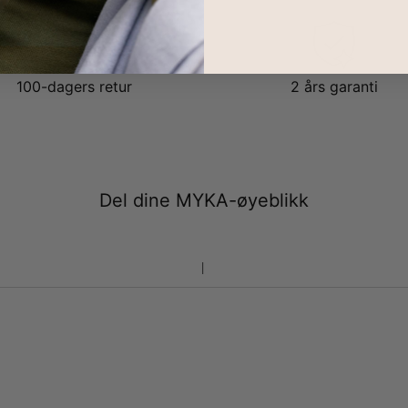
100-dagers retur
2 års garanti
Del dine MYKA-øyeblikk