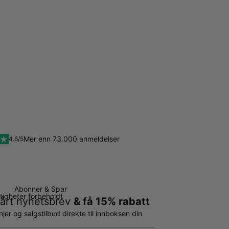
Mer enn 73.000 anmeldelser
4.6/5
Abonner & Spar
ttigheter forbeholdt
årt nyhetsbrev
& få 15% rabatt
er og salgstilbud direkte til innboksen din