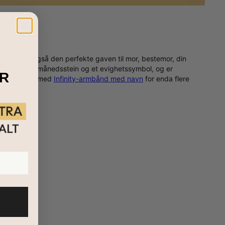
en det er også den perfekte gaven til mor, bestemor, din
en selvvalgt månedsstein og et evighetssymbol, og er
R
leksjonen vår med
Infinity-armbånd med navn
for enda flere