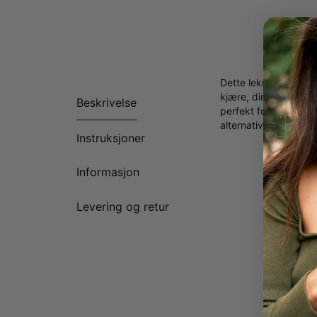
Dette lekre Infinity
kjære, din beste ven
Beskrivelse
perfekt for å feire 
alternativer!Armbånd
Instruksjoner
Informasjon
Levering og retur