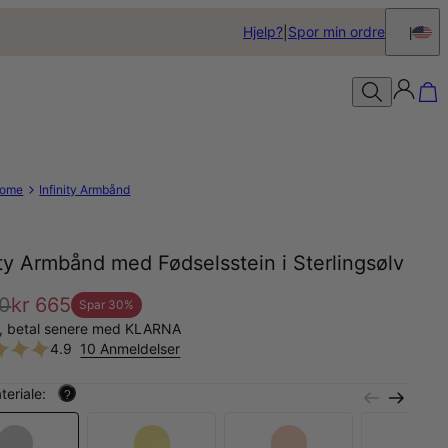
Hjelp?
Spor min ordre
ome
Infinity Armbånd
ity Armbånd med Fødselsstein i Sterlingsølv
50
kr 665
Spar
30
%
å, betal senere med KLARNA
4.9
10 Anmeldelser
teriale:
?