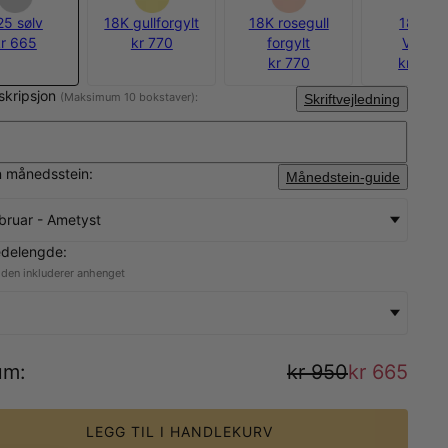
25 sølv
18K gullforgylt
18K rosegull
18K Gul
kr 665
kr 770
forgylt
Vermei
kr 770
kr 1 08
nskripsjon
(Maksimum 10 bokstaver):
Skriftvejledning
n månedsstein:
Månedstein-guide
bruar - Ametyst
edelengde:
den inkluderer anhenget
um
:
kr 950
kr 665
LEGG TIL I HANDLEKURV