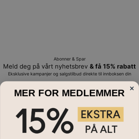
Abonner & Spar
Meld deg på vårt nyhetsbrev
& få 15% rabatt
Eksklusive kampanjer og salgstilbud direkte til innboksen din
E-post*
MER FOR MEDLEMMER
Smykker
Navnesmykker
Om Oss
Halskjeder