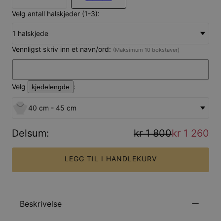
Velg antall halskjeder (1-3):
1 halskjede
Vennligst skriv inn et navn/ord:
(Maksimum 10 bokstaver)
Velg
:
kjedelengde
40 cm - 45 cm
Delsum
:
kr 1 800
kr 1 260
LEGG TIL I HANDLEKURV
Beskrivelse