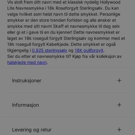
Vis stolt frem ditt navn med et klassisk nydelig
Hollywood
Lite Navnesmykke i 18k Roseforgylt Sterlingsølv
. Du kan
velge hvilket som helst navn til dette smykket. Personlige
smykker er den store trenden fortiden og alle ønsker et
smykke med sitt navn! Skaff et navnesmykke til deg selv
eller gi et i gave til en du kjenner! Dette navnesmykket er
laget av
18k rosegull forgylt Sterlingsølv
og kommer med et
18k rosegull forgylt Kabelkjede
. Dette smykket er også
tilgjengelig i
0.925 sterlingsølv
og
18K gullforgylt
.
Ser du etter et navnesmykke til? Kjøp fra vår kolleksjon av
halskjede med navn
.
Instruksjoner
Kan det graveres på et annet språk enn engelsk?
Dette smykket kommer kun med engelske bokstaver -
Informasjon
men apostrofer på bokstaver og bindestreker er også
mulig.
ID:
101-01-147-13
Kan jeg legge til tall i graveringen?
Hovedmateriale
Roséforgylt sterlingsølv 925
Ja, du kan gravere både tall og bokstaver. Romerske tall
Levering og retur
Kjedestil
Kabelkjede
anbefales ikke.