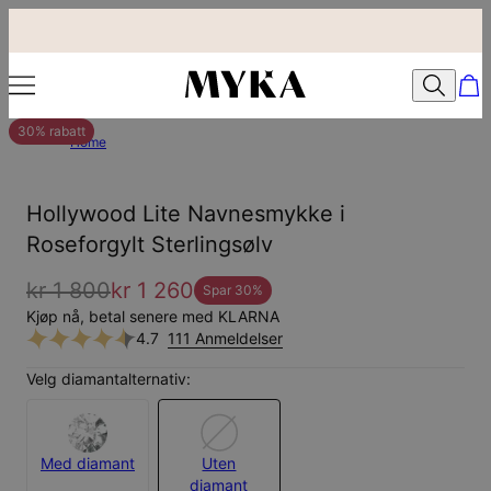
30% rabatt
Home
Hollywood Lite Navnesmykke i
Roseforgylt Sterlingsølv
kr 1 800
kr 1 260
Spar
30
%
Kjøp nå, betal senere med KLARNA
4.7
111 Anmeldelser
Velg diamantalternativ:
Med diamant
Uten
diamant