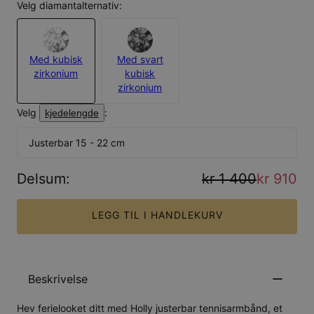
Velg diamantalternativ:
Med kubisk
Med svart
zirkonium
kubisk
zirkonium
Velg
:
kjedelengde
Justerbar 15 - 22 cm
Delsum
:
kr 1 400
kr 910
LEGG TIL I HANDLEKURV
Beskrivelse
Hev ferielooket ditt med Holly justerbar tennisarmbånd, et