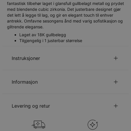
fantastisk tilbehør laget i glansfull gullbelagt metall og prydet
med blendende cubic zirkonia. Det justerbare designet gjør
det lett å legge til lag, og gir en elegant touch til enhver
antrekk. Omfavne sesongens ånd med varig sofistikasjon og
glitrende eleganse.
Laget av 18K gullbelegg
Tilgjengelig i 1 justerbar størrelse
Instruksjoner
for å se vår guide til kjedelengder.
Klikk her
Informasjon
Les mer om
.
barnesikkerhet
Kontakt oss gjerne via
E-post
med spesielle ønsker eller
ID:
110-03-4238-89
spørsmål.
Hovedmateriale
Bærekraftige materialer fra ansvarlige
Levering og retur
kilder
Kjedelengde
15 - 22 cm, justerbar
Anheng høyde
1.78mm
Velge fraktmetode når du står i din handlevogn
Steintype
-
Hypoallergenisk
Nikkelfri
Metode
Forventet leveringsdato