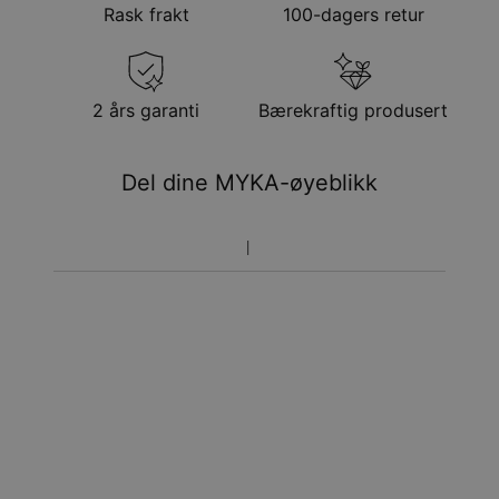
Rask frakt
100-dagers retur
Få det innen
Gratis levering
tor. 20. aug. - fre. 21.
aug.
Få det innen
2 års garanti
Bærekraftig produsert
Ekspress levering
tir. 11. aug. - tor. 13.
aug.
Del dine MYKA-øyeblikk
Prisen som oppgitt for bestillingen er den endelige
prisen. Du vil ikke betale noe mer.
Pakkene leveres direkte hjem til deg på døren mot
signatur. Fraktmetodene ovenfor leveres ikke til
postkasser.
Returrett
Vennligst merk at personliggjorte smykker er unike og kan
bare returneres for å byttes eller mot butikk-kreditt