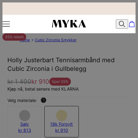
35% rabatt
Home
Cubic Zirconia Smykker
Holly Justerbart Tennisarmbånd med
Cubic Zirconia i Gullbelegg
kr 1 400
kr 910
Spar
35
%
Kjøp nå, betal senere med KLARNA
Velg materiale:
?
Sølv
18k Forgylt
kr 813
kr 910