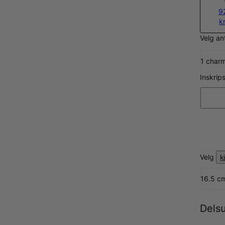
9
k
Velg an
1 char
Inskrip
Velg
k
16.5 c
Dels