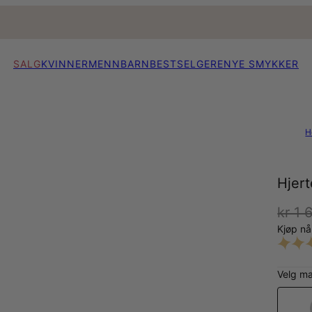
SALG
KVINNER
MENN
BARN
BESTSELGERE
NYE SMYKKER
H
Hjer
kr 1 
Kjøp n
Velg ma