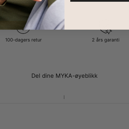
100-dagers retur
2 års garanti
Del dine MYKA-øyeblikk