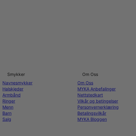
Smykker
Om Oss
Navnesmykker
Om Oss
Halskjeder
MYKA Anbefalinger
Armbånd
Nettstedkart
Ringer
Vilkår og betingelser
Menn
Personvernerklæring
Barn
Betalingsvilkår
Salg
MYKA Bloggen