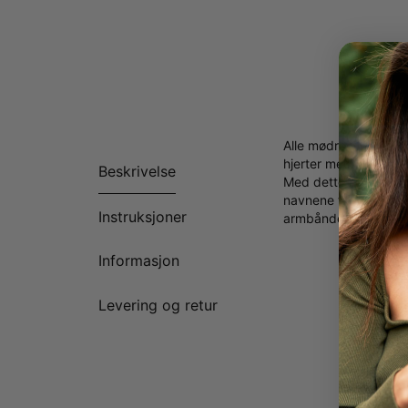
Alle mødre ville els
hjerter med alle henn
Beskrivelse
Med dette personlig
navnene til dem som 
Instruksjoner
armbåndet finnes og
Informasjon
Levering og retur