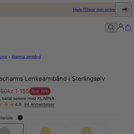
Hjelp?
Spor min ordre
ome
Mamma armbånd
techarms Lenkearmbånd i Sterlingsølv
650
kr 1 155
Spar
30
%
å, betal senere med KLARNA
4.8
94 Anmeldelser
teriale:
?