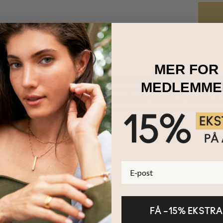
MER FOR
ke å gå med dette vakre
morsarmbåndet med personlige hjertecharms
MEDLEMME
es barns navn i tillegg til andre som betyr mye for henne.
gjorte armbåndet med inngraverte charms har mamma en perfekt mulig
allerede er i hjertet hennes. Armbåndet er laget i
sterlingsølv
, og hje
så i
18K gull
.
E-post
FÅ –15% EKSTRA