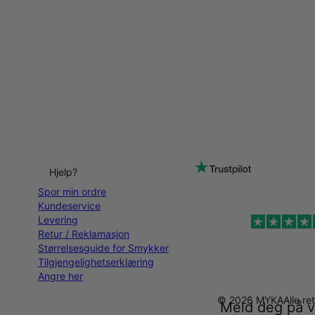
Hjelp?
Spor min ordre
Kundeservice
Levering
Retur / Reklamasjon
Størrelsesguide for Smykker
Tilgjengelighetserklæring
Angre her
© 2026 MYKA
Alle re
Meld deg på v