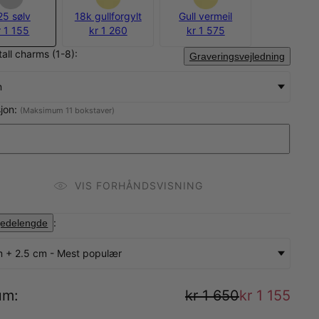
25 sølv
18k gullforgylt
Gull vermeil
r 1 155
kr 1 260
kr 1 575
tall charms (1-8):
Graveringsvejledning
m
sjon:
(Maksimum 11 bokstaver)
VIS FORHÅNDSVISNING
:
jedelengde
m + 2.5 cm - Mest populær
um
:
kr 1 650
kr 1 155