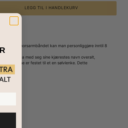
LEGG TIL I HANDLEKURV
. På dette morsarmbåndet kan man personliggjøre inntil 8
R
het til å ha med seg sine kjærestes navn overalt,
rteanhengene er festet til et en sølvlenke. Dette