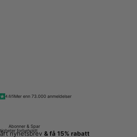
Mer enn 73.000 anmeldelser
4.6/5
Abonner & Spar
ttigheter forbeholdt
årt nyhetsbrev
& få 15% rabatt