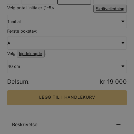
Velg antall initialer (1-5):
Skriftveiledning
1 initial
Første bokstav:
A
Velg
:
kjedelengde
40 cm
Delsum
:
kr 19 000
LEGG TIL I HANDLEKURV
Beskrivelse