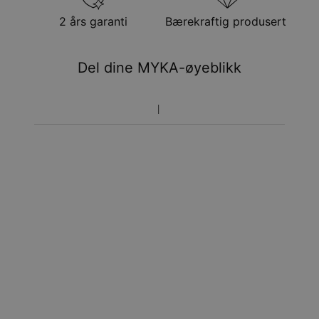
24. aug.
Steinens form
Rund kutt diamant
Få det innen
Hypoallergenisk
Nikkelfri
2 års garanti
Bærekraftig produsert
Ekspress levering
ons. 12. aug. - fre. 14.
aug.
Del dine MYKA-øyeblikk
Prisen som oppgitt for bestillingen er den endelige
prisen. Du vil ikke betale noe mer.
Pakkene leveres direkte hjem til deg på døren mot
signatur. Fraktmetodene ovenfor leveres ikke til
postkasser.
Returrett
Vennligst merk at personliggjorte smykker er unike og kan
bare returneres for å byttes eller mot butikk-kreditt