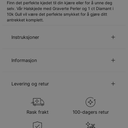
Finn det perfekte kjedet til din kjære eller for å unne deg
selv. Vår Halskjede med Graverte Perler og 1 ct Diamant i
10k Gull vil være det perfekte smykket for å gjøre ditt
antrekket komplett.
Instruksjoner
Klikk her
for å se vår guide til kjedelengder.
Les mer om
barnesikkerhet
.
Informasjon
Kontakt oss gjerne via
E-post
med spesielle ønsker eller
spørsmål.,
ID:
110-01-4845-53
Hovedmateriale
10k gult gull
Levering og retur
Kjedestil
Kabelkjede
Kjedelengde
40 cm / 45 cm / 50 cm
Anhengets
Hjerte: 22 mm x 22 mm, Opprinnelig perle:
Velge fraktmetode når du står i din handlevogn
størrelse
5,5 mm x 4 mm
Steintype
Diamant
Metode
Forventet leveringsdato
Rask frakt
100-dagers retur
Steinens klarhet
VVS-VS
Få det innen
Steinens farge
.
Gratis levering
søn. 23. aug. - man.
Total karat vekt
1