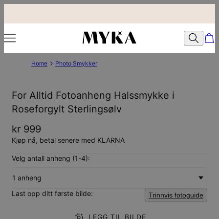
Home
Photo Smykker
For Alltid Fotoanheng Halssmykke i
Roseforgylt Sterlingsølv
kr 999
Kjøp nå, betal senere med KLARNA
Velg antall anheng (1-4):
1 anheng
Last opp ditt første bilde:
Trinnvis fotoguide
LEGG TIL BILDE