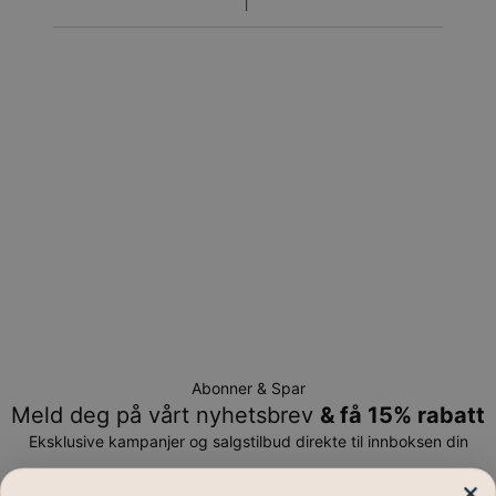
signatur. Fraktmetodene ovenfor leveres ikke til
postkasser.
Returrett
Vennligst merk at personliggjorte smykker er unike og kan
bare returneres for å byttes eller mot butikk-kreditt
Abonner & Spar
Meld deg på vårt nyhetsbrev
& få 15% rabatt
Eksklusive kampanjer og salgstilbud direkte til innboksen din