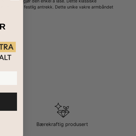
netlås som gjør den enkel å låse. Dette klassiske
menterer et festlig antrekk. Dette unike vakre armbåndet
R
ykket er en game-changer for mannen som betyr mest.
sjarmerende ut. Finn flere utvalg av
armbånd for menn
her
Bærekraftig produsert