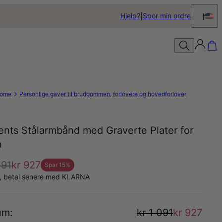
Hjelp?
Spor min ordre
ome
Personlige gaver til brudgommen, forlovere og hovedforlover
ents Stålarmbånd med Graverte Plater for
n
091
kr 927
Spar
15
%
å, betal senere med KLARNA
um
:
kr 1 091
kr 927