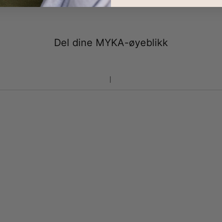
Del dine MYKA-øyeblikk