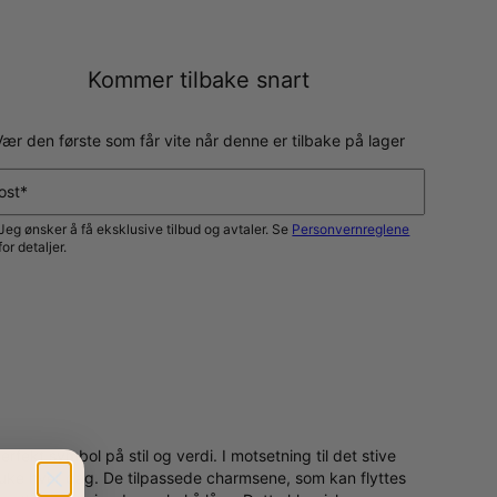
Kommer tilbake snart
Vær den første som får vite når denne er tilbake på lager
ost*
Jeg ønsker å få eksklusive tilbud og avtaler. Se
Personvernreglene
for detaljer.
VARSLE MEG
fekt symbol på stil og verdi. I motsetning til det stive
ruke hver dag. De tilpassede charmsene, som kan flyttes