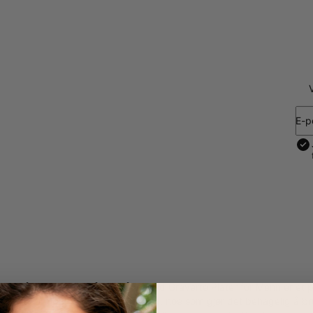
E-p
ant, vårt Elements Stålarmbånd med Graverte Plater for Menn er et per
legante armbåndet veldig fleksibelt, noe som gjør det behagelig å b