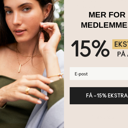
vise noen av dem, er et statement-tilbehør i seg selv. Den har en mag
ert heve farens, mannens eller partners uformelle antrekk og komple
 har:
MER FOR
nd i rustfritt stål
MEDLEMME
es med 1-5 graverte navn
kstaver per gravering
flyttes rundt på armbåndet om ønskelig
fedre, ektefeller eller partnere
l ethvert antrekk og enhver anledning; dag som natt. Dette fine sm
E-post
esterkt og det flettede designet vil garantert få det til å se enda mer 
FÅ –15% EKSTRA
100-dagers retur
2 års garanti