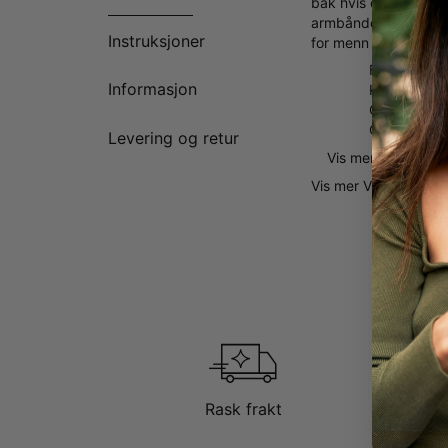
bak hvis du bare vil 
armbåndet vil garant
Instruksjoner
for menn med charms
Flettet armbå
Informasjon
Kan tilpass
Opptil 9 bo
Charms kan 
Levering og retur
Vis mer
Vis mer
Vis mindre
Fasjonabelt laget for 
Laget for å passe ti
Allsidig rustfritt stål
Rustfritt stål er slit
for flere alternativer.
Rask frakt