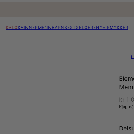
SALG
KVINNER
MENN
BARN
BESTSELGERE
NYE SMYKKER
H
Elem
Men
kr 1 
Kjøp n
Dels