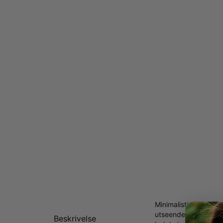
Minimalistisk og eleg
utseendet er dette e
Beskrivelse