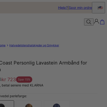
Hjelp?
Spor min ordre
ome
Halvedelstenshalskjeder og Smykker
Coast Personlig Lavastein Armbånd for
n
1
kr 723
Spar
15
%
å, betal senere med KLARNA
lvedel perlefarge: