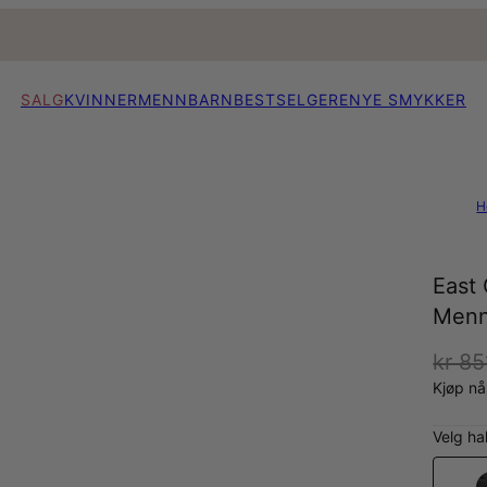
SALG
KVINNER
MENN
BARN
BESTSELGERE
NYE SMYKKER
H
East 
Men
kr 85
Kjøp n
Velg ha