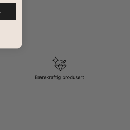
A
Bærekraftig produsert