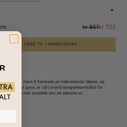
um
:
kr 851
kr 723
LEGG TIL I HANDLEKURV
R
v lavaperler ment å fremkalle en helbredende følelse, da
 gjennomtenkt gave, er vårt svarte lavaperlearmbånd for
rsdagen enda mer spesielle enn de allerede er.