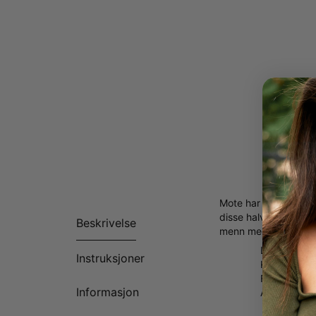
Mote har alltid vært
disse halvedle perle
Beskrivelse
menn med aksenter av 
Laget i rustf
Instruksjoner
Kan tilpass
Fås i 2 leng
Informasjon
Alle bokstav