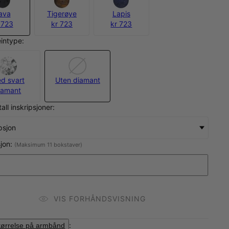
ava
Tigerøye
Lapis
 723
kr 723
kr 723
eintype:
d svart
Uten diamant
iamant
all inskripsjoner:
ipsjon
sjon:
(Maksimum 11 bokstaver)
VIS FORHÅNDSVISNING
:
tørrelse på armbånd