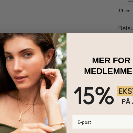
19 cm
Dels
MER FOR
MEDLEMME
 med på å uttrykke tanker og tro. Og for dette armbåndet er bruken a
ne bidrar til å jorde en med sine beroligende egenskaper. For en mer
rustfritt stål et godt valg for å gjøre spesielle anledninger som fa
ritt stål og halvedelperler
es med opptil 4 navn
der
E-post
er er store