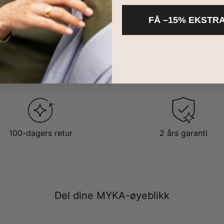
FÅ –15% EKSTR
100-dagers retur
2 års garanti
Del dine MYKA-øyeblikk