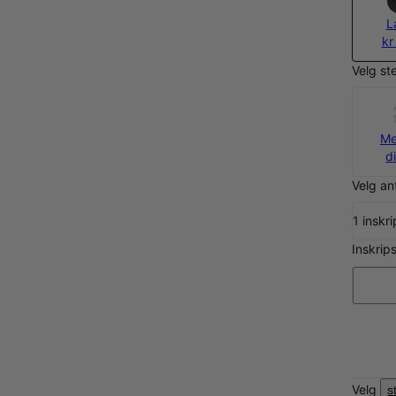
L
kr
Velg st
Me
d
Velg ant
1 inskr
Inskrip
Velg
s