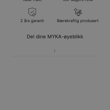
Få det innen
Gratis levering
tor. 27. aug. - fre. 28.
aug.
Få det innen
2 års garanti
Bærekraftig produsert
Ekspress levering
man. 17. aug. - ons. 19.
aug.
Del dine MYKA-øyeblikk
Prisen som oppgitt for bestillingen er den endelige
prisen. Du vil ikke betale noe mer.
Pakkene leveres direkte hjem til deg på døren mot
signatur. Fraktmetodene ovenfor leveres ikke til
postkasser.
Returrett
Vennligst merk at personliggjorte smykker er unike og kan
bare returneres for å byttes eller mot butikk-kreditt