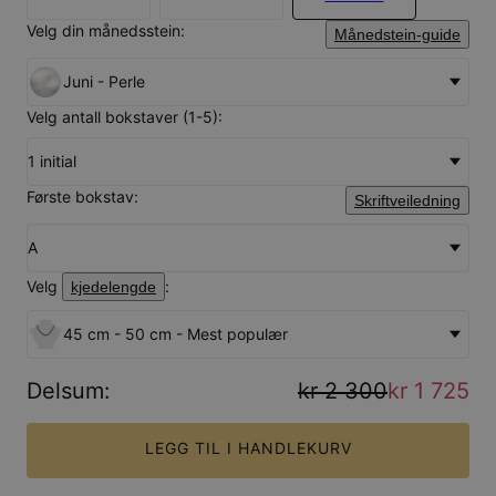
Velg din månedsstein:
Månedstein-guide
Juni - Perle
Velg antall bokstaver (1-5):
1 initial
Første bokstav:
Skriftveiledning
A
Velg
:
kjedelengde
45 cm - 50 cm - Mest populær
Delsum
:
kr 2 300
kr 1 725
LEGG TIL I HANDLEKURV