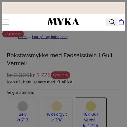
25% rabatt
Home
Lag-på-lag halskjeder
Bokstavsmykke med Fødselsstein i Gull
Vermeil
kr 2 300
kr 1 725
Spar
25
%
Kjøp nå, betal senere med KLARNA
Velg materiale:
Sølv
18k Forgylt
18K Gull
kr 713
kr 788
Vermeil
kr 1 725