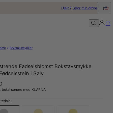
Hjelp?
Spor min ordre
ome
Krystallsmykker
strende Fødselsblomst Bokstavsmykke
ødselsstein i Sølv
50
å, betal senere med KLARNA
teriale: