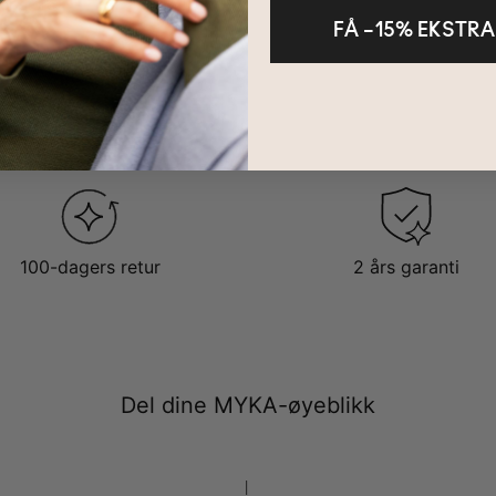
er store.
FÅ –15% EKSTRA
100-dagers retur
2 års garanti
Del dine MYKA-øyeblikk