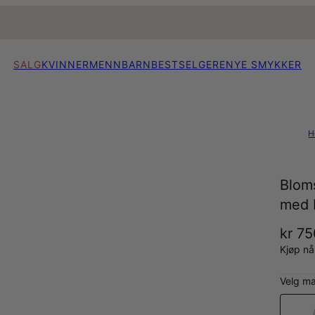
SALG
KVINNER
MENN
BARN
BESTSELGERE
NYE SMYKKER
H
Blom
med F
kr 7
Kjøp n
Velg ma