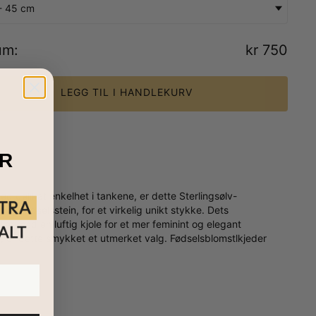
- 45 cm
um
:
kr 750
LEGG TIL I HANDLEKURV
R
ed delikat enkelhet i tankene, er dette Sterlingsølv-
 og fødselsstein, for et virkelig unikt stykke. Dets
er med en luftig kjole for et mer feminint og elegant
ve, er dette smykket et utmerket valg. Fødselsblomstlkjeder