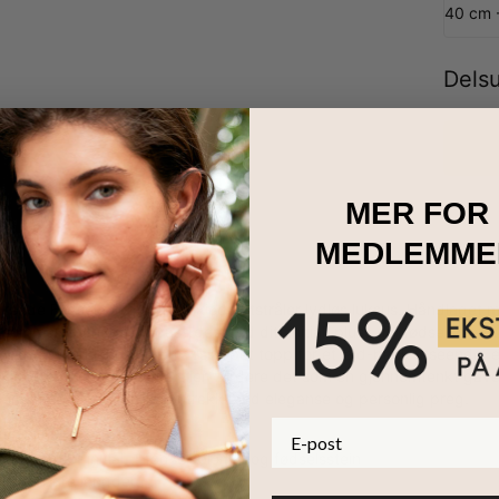
40 cm 
Dels
MER FOR
MEDLEMME
rende Fødselsblomst Initialkjede utstråler lydløs luksus. Håndlaget m
sommertilbehøret. Tilpass det med ditt initial, pluss din fødselsblomst
er godt med jeans og en avslappet topp for et laid-back utseende, ell
 vise frem ditt eget initia eller vurdere det som en gjennomtenkt ga
plementerer enkelt ulike antrekk med eleganse og personlig preg.
E-post
ingsølv
ed opptil 1 initial, 1 fødselsblomst og fødselsstein
3 justerbare lengder