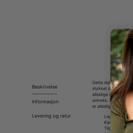
Dette delikate Blomst
Beskrivelse
stykket det perfekte 
allsidige design pass
antrekk. Enten du vil
Informasjon
er allsidige, og kom
Levering og retur
Laget av Sterl
Kan tilpasses m
Tilgjengelig i 