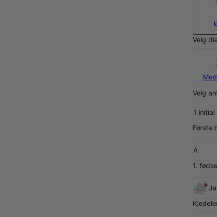
Velg di
Med
Velg an
1 initi
Første 
A
1. føds
Ja
Kjedele