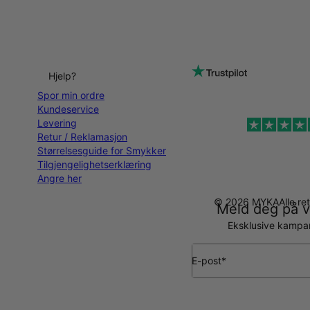
Hjelp?
Spor min ordre
Kundeservice
Levering
Retur / Reklamasjon
Størrelsesguide for Smykker
Tilgjengelighetserklæring
Angre her
© 2026 MYKA
Alle re
Meld deg på v
Eksklusive kampanj
E-post*