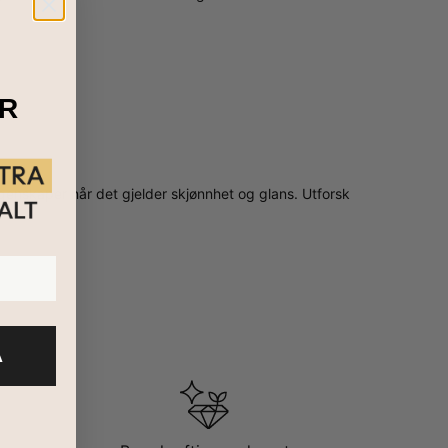
R
egenskaper når det gjelder skjønnhet og glans. Utforsk
A