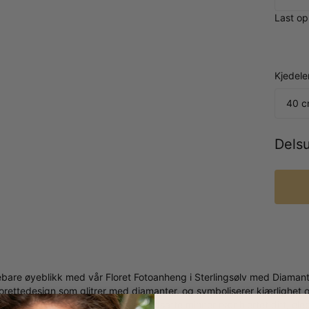
Last opp
Kjedele
40 c
Dels
ebare øyeblikk med vår Floret Fotoanheng i Sterlingsølv med Diamante
rettedesign som glitrer med diamanter, og symboliserer kjærlighet og
skjedet lar deg bære dine mest verdsatte minner nær hjertet ditt, el