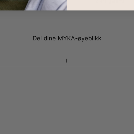
100-dagers retur
2 års garanti
Del dine MYKA-øyeblikk