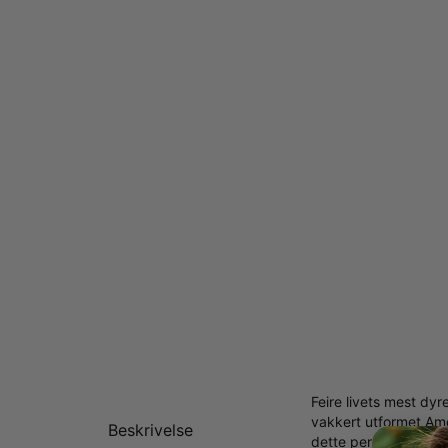
Feire livets mest dyr
vakkert utformet Amo
Beskrivelse
dette personlige hal