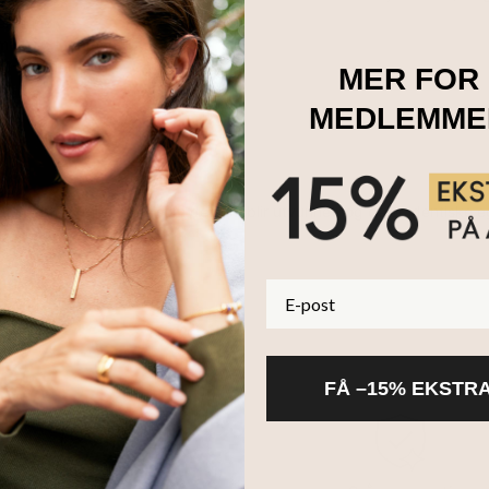
rlingsølv.
em 0,02ct diamanter
1-3 bilder.
MER FOR
MEDLEMME
diamanter
er like ekte som de som blir utvunnet, og deler identiske 
.
E-post
FÅ –15% EKSTR