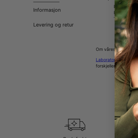
Laget av Ste
Informasjon
Inkludert f
Tilpass med 
Levering og retur
Om våres diamanter
Laboratoriedyrkede 
forskjellene nærmere