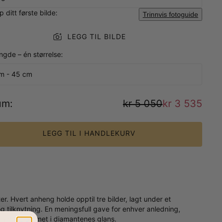
 ditt første bilde:
Trinnvis fotoguide
LEGG TIL BILDE
ngde – én størrelse:
m - 45 cm
um
:
kr 5 050
kr 3 535
LEGG TIL I HANDLEKURV
r. Hvert anheng holde opptil tre bilder, lagt under et
 tilknytning. En meningsfull gave for enhver anledning,
egant innrammet i diamantenes glans.