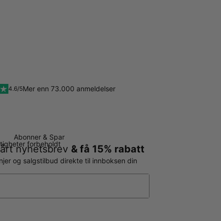
Mer enn 73.000 anmeldelser
4.6/5
Abonner & Spar
ttigheter forbeholdt
årt nyhetsbrev
& få 15% rabatt
er og salgstilbud direkte til innboksen din