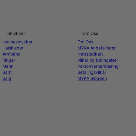
Smykker
Om Oss
Navnesmykker
Om Oss
Halskjeder
MYKA Anbefalinger
Armbånd
Nettstedkart
Ringer
Vilkår og betingelser
Menn
Personvernerklæring
Barn
Betalingsvilkår
Salg
MYKA Bloggen