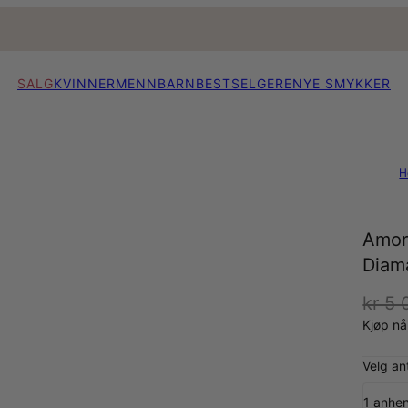
SALG
KVINNER
MENN
BARN
BESTSELGERE
NYE SMYKKER
H
Amor
Diama
kr 5
Kjøp n
Velg an
1 anhe