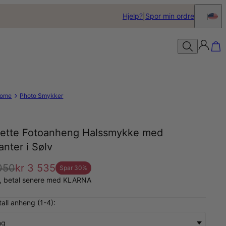
Hjelp?
Spor min ordre
ome
Photo Smykker
ette Fotoanheng Halssmykke med
nter i Sølv
 050
kr 3 535
Spar
30
%
å, betal senere med KLARNA
tall anheng (1-4):
ng