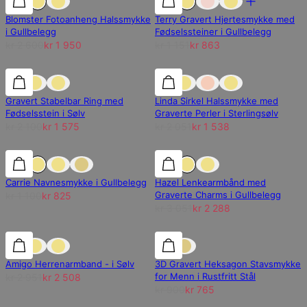
Blomster Fotoanheng Halssmykke
Terry Gravert Hjertesmykke med
i Gullbelegg
Fødselssteiner i Gullbelegg
kr 2 600
kr 1 950
kr 1 151
kr 863
25% rabatt
25% rabatt
25% rabatt
Gravert Stabelbar Ring med
Linda Sirkel Halssmykke med
Fødselsstein i Sølv
Graverte Perler i Sterlingsølv
kr 2 100
kr 1 575
kr 2 051
kr 1 538
25% rabatt
25% rabatt
25% rabatt
Carrie Navnesmykke i Gullbelegg
Hazel Lenkearmbånd med
Graverte Charms i Gullbelegg
kr 1 100
kr 825
kr 3 051
kr 2 288
15% rabatt
15% rabatt
15% rabatt
Amigo Herrenarmband - i Sølv
3D Gravert Heksagon Stavsmykke
for Menn i Rustfritt Stål
kr 2 951
kr 2 508
kr 900
kr 765