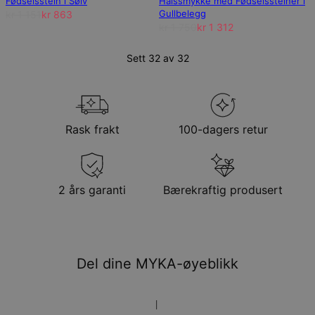
Fødselsstein i Sølv
Halssmykke med Fødselssteiner i
Gullbelegg
kr 1 151
kr 863
kr 1 750
kr 1 312
Sett 32 av 32
Rask frakt
100-dagers retur
2 års garanti
Bærekraftig produsert
Del dine MYKA-øyeblikk