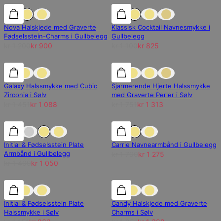
25% rabatt
25% rabatt
25% rabatt
Nova Halskjede med Graverte
Klassisk Cocktail Navnesmykke i
Fødselsstein-Charms i Gullbelegg
Gullbelegg
kr 1 200
kr 900
kr 1 100
kr 825
25% rabatt
25% rabatt
25% rabatt
Galaxy Halssmykke med Cubic
Sjarmerende Hjerte Halssmykke
Zirconia i Sølv
med Graverte Perler i Sølv
kr 1 451
kr 1 088
kr 1 751
kr 1 313
25% rabatt
25% rabatt
25% rabatt
Initial & Fødselsstein Plate
Carrie Navnearmbånd i Gullbelegg
Armbånd i Gullbelegg
kr 1 700
kr 1 275
kr 1 400
kr 1 050
25% rabatt
25% rabatt
25% rabatt
Initial & Fødselsstein Plate
Candy Halskjede med Graverte
Halssmykke i Sølv
Charms i Sølv