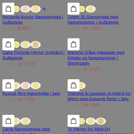
25% rabatt
25% rabatt
25% rabatt
Personlig Kursivt Navnesmykke i
Totem 3D Stavsmykke med
Gullbelegg
Fødselssteiner i Gullbelegg
kr 1 151
kr 863
kr 1 400
kr 1 050
25% rabatt
25% rabatt
25% rabatt
Claire Flettede Hjerter Armbånd i
Marlotte Dråpe Halskjede med
Gullbelegg
Initialer og Fødselssteiner i
Sterlingsølv
kr 2 300
kr 1 725
kr 1 700
kr 1 275
25% rabatt
25% rabatt
15% rabatt
Russisk Ring Halssmykke i Sølv
Tigerøye & Lavastein Armbånd for
Menn med Graverte Perler i Sølv
kr 2 300
kr 1 725
kr 1 900
kr 1 615
25% rabatt
25% rabatt
25% rabatt
Carrie Navnesmykke med
To Hjerter for Alltid Ett