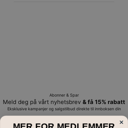
Abonner & Spar
Meld deg på vårt nyhetsbrev
& få 15% rabatt
Eksklusive kampanjer og salgstilbud direkte til innboksen din
E-post*
MER FOR MEDLEMMER