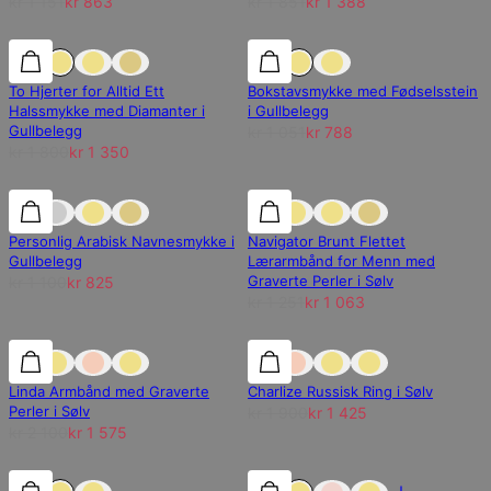
kr 1 151
kr 863
kr 1 851
kr 1 388
25% rabatt
25% rabatt
25% rabatt
To Hjerter for Alltid Ett
Bokstavsmykke med Fødselsstein
Halssmykke med Diamanter i
i Gullbelegg
Gullbelegg
kr 1 051
kr 788
kr 1 800
kr 1 350
25% rabatt
25% rabatt
15% rabatt
Personlig Arabisk Navnesmykke i
Navigator Brunt Flettet
Gullbelegg
Lærarmbånd for Menn med
Graverte Perler i Sølv
kr 1 100
kr 825
kr 1 251
kr 1 063
25% rabatt
25% rabatt
25% rabatt
Linda Armbånd med Graverte
Charlize Russisk Ring i Sølv
Perler i Sølv
kr 1 900
kr 1 425
kr 2 100
kr 1 575
25% rabatt
25% rabatt
25% rabatt