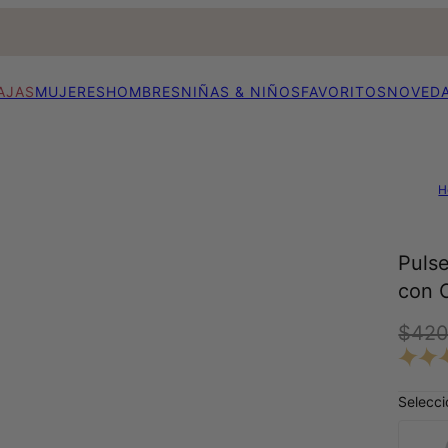
AJAS
MUJERES
HOMBRES
NIÑAS & NIÑOS
FAVORITOS
NOVED
H
Puls
con 
$42
Selecci