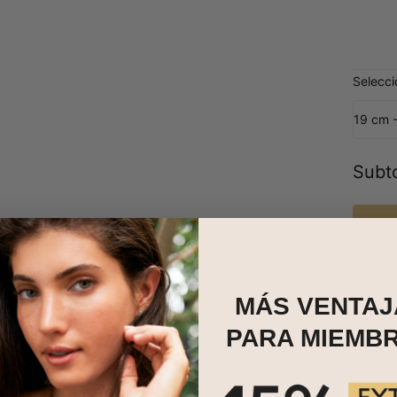
Selecc
19 cm -
Subto
MÁS VENTAJ
PARA MIEMB
ersonalizados hacen destacar nuestra Pulsera de Cuero Negro Trenza
alizada cuenta con una banda trenzada de cuero que se ajusta con un 
 18K y cuenta con: