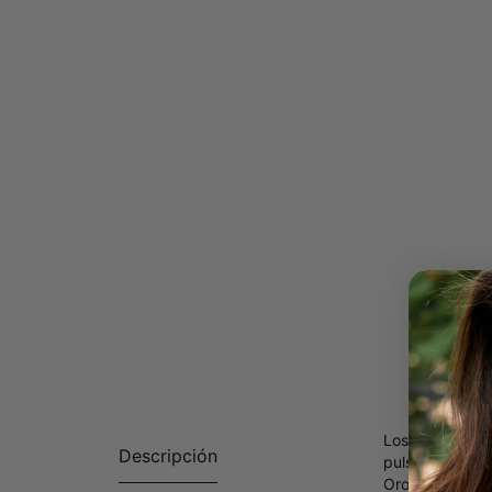
Los detalles p
Descripción
pulsera person
Oro Vermeil de