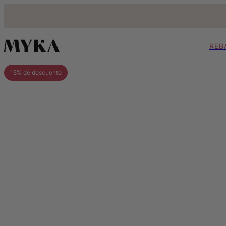
REB
15% de descuento