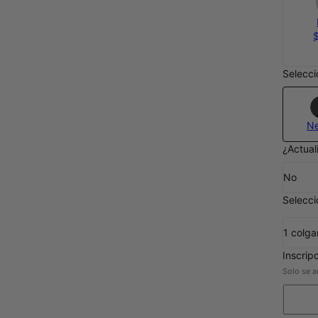
Selecci
N
¿Actual
No
Selecci
1 colga
Inscrip
Solo se a