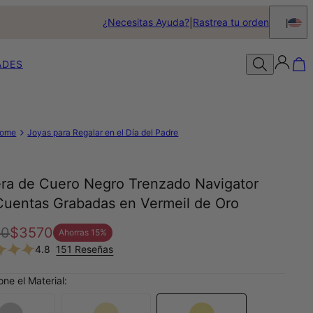
¿Necesitas Ayuda?
Rastrea tu orden
ADES
ome
Joyas para Regalar en el Día del Padre
era de Cuero Negro Trenzado Navigator
Cuentas Grabadas en Vermeil de Oro
00
$3570
Ahorras
15
%
4.8
151 Reseñas
one el Material: