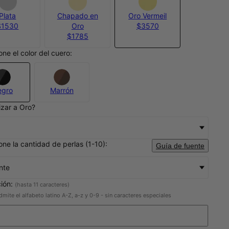
Plata
Chapado en
Oro Vermeil
$1530
Oro
$3570
$1785
one el color del cuero:
egro
Marrón
izar a Oro?
one la cantidad de perlas (1-10):
Guía de fuente
nte
ción:
(hasta 11 caracteres)
dmite el alfabeto latino A-Z, a-z y 0-9 - sin caracteres especiales