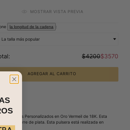
MOSTRAR VISTA PREVIA
ione
:
la longitud de la cadena
 La talla más popular
tal
:
$4200
$3570
AGREGAR AL CARRITO
AS
ROS
do con Aros Personalizados en Oro Vermeil de 18K. Esta
sólido cierre de plata. Esta pulsera está realizada en