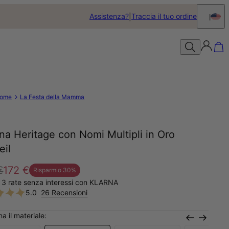
Assistenza?
Traccia il tuo ordine
ome
La Festa della Mamma
na Heritage con Nomi Multipli in Oro
eil
€
172 €
Risparmio
30
%
 3 rate senza interessi con KLARNA
5.0
26 Recensioni
a il materiale: