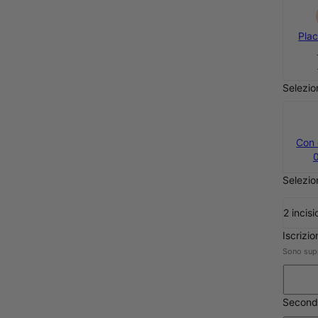
Argento
Placcato Oro
Pla
88 €
18k
95 €
Selezio
Con 
Selezio
2 incisi
Iscrizi
Sono supp
Second