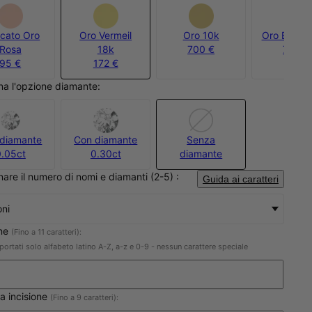
ccato Oro
Oro Vermeil
Oro 10k
Oro Bianco
Rosa
18k
700 €
750 €
95 €
172 €
na l'opzione diamante:
diamante
Con diamante
Senza
0.05ct
0.30ct
diamante
nare il numero di nomi e diamanti (2-5) :
Guida ai caratteri
oni
one
(Fino a 11 caratteri):
ortati solo alfabeto latino A-Z, a-z e 0-9 - nessun carattere speciale
a incisione
(Fino a 9 caratteri):