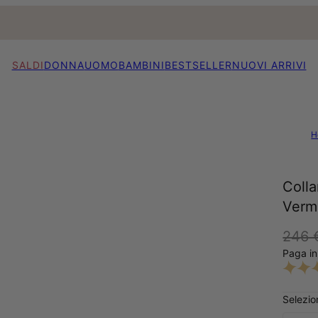
SALDI
DONNA
UOMO
BAMBINI
BESTSELLER
NUOVI ARRIVI
H
Colla
Verm
246 
Paga in
Selezion