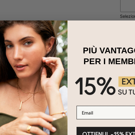
Selezi
45
Subt
PIÙ VANTAG
PER I MEMB
iglia è tutto, e adesso potrà tenerla sempre vicino al cuore con la no
Email
OTTIENI IL –15% EX