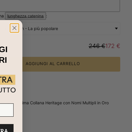
ona
:
lunghezza catenina
 cm - 50 cm - La più popolare
otale
:
246 €
172 €
GI
RI
AGGIUNGI AL CARRELLO
stra bellissima Collana Heritage con Nomi Multipli in Oro
TRA