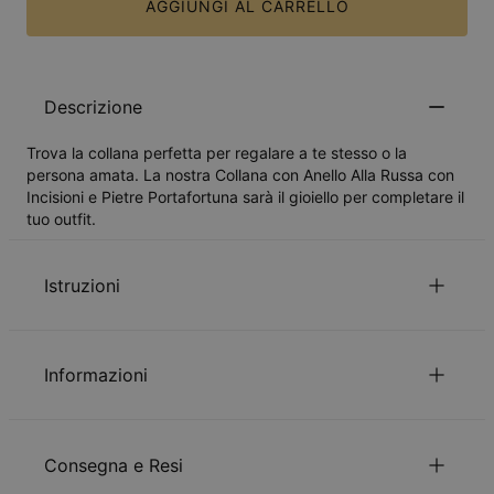
AGGIUNGI AL CARRELLO
Descrizione
Trova la collana perfetta per regalare a te stesso o la
persona amata. La nostra Collana con Anello Alla Russa con
Incisioni e Pietre Portafortuna sarà il gioiello per completare il
tuo outfit.
Istruzioni
Leggi la nostra
.
polizza di incolumità per i bambini
Informazioni
La preghiamo di
mandarci un'email
per qualunque
domanda o particolare richiesta.,
ID:
110-01-3786-97
Materiale principale
Ottone
Consegna e Resi
Misurazioni
19.56mm x 19.56mm
Tipo di catena
Catenina Box