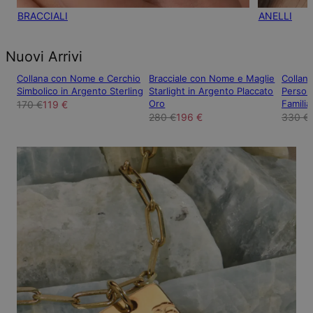
BRACCIALI
ANELLI
Nuovi Arrivi
Collana con Nome e Cerchio
Bracciale con Nome e Maglie
Collan
Simbolico in Argento Sterling
Starlight in Argento Placcato
Persona
Oro
Familia
170 €
119 €
280 €
196 €
330 €