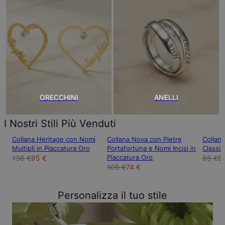
ORECCHINI
ANELLI
I Nostri Stili Più Venduti
Collana Heritage con Nomi
Collana Nova con Pietre
Collan
Multipli in Placcatura Oro
Portafortuna e Nomi Incisi in
Classic
Placcatura Oro
136 €
95 €
85 €
6
105 €
74 €
Personalizza il tuo stile