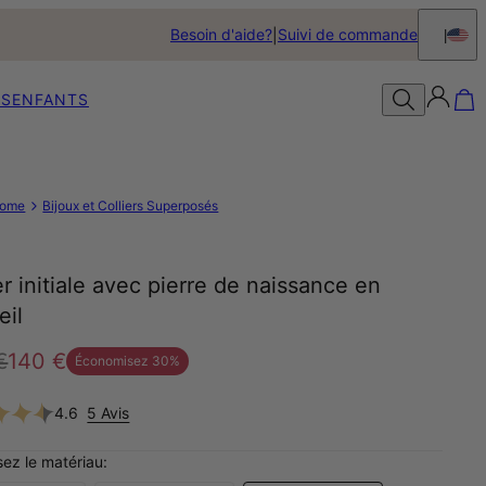
Besoin d'aide?
Suivi de commande
S
ENFANTS
ome
Bijoux et Colliers Superposés
er initiale avec pierre de naissance en
eil
€
140 €
Économisez
30
%
4.6
5 Avis
sez le matériau: