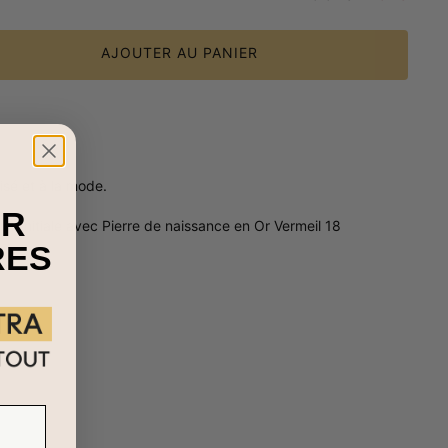
AJOUTER AU PANIER
isé et à la mode.
UR
llier Initiale avec Pierre de naissance en Or Vermeil 18
RES