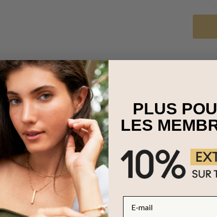
nt
peuvent être superposés à d'autres colliers pour un look personnal
PLUS PO
parfait pour vous faire plaisir ou faire plaisir à votre proche. Notre Co
ce qui complétera votre tenue.
LES MEMB
E-mail