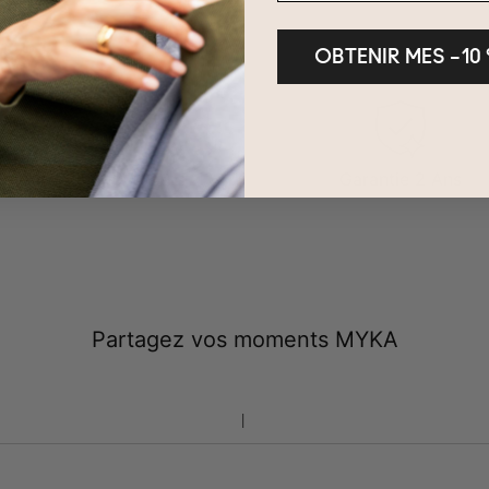
OBTENIR MES –10
Retours sous 100 Jours
Garantie 2 Ans
Partagez vos moments MYKA