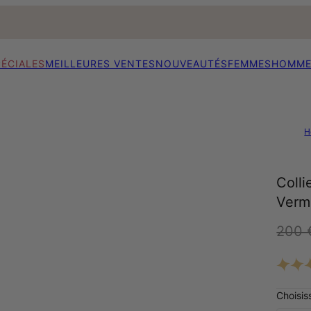
PÉCIALES
MEILLEURES VENTES
NOUVEAUTÉS
FEMMES
HOMME
H
Colli
Verm
200 
Choisis