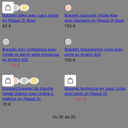
En Rupture de Stock
Bracelet billes avec cœur gravé
Bracelet boussole initiale Kaia
en Plaqué Or Rose
avec diamants en Plaqué Or Rose
65 €
150 €
En Rupture de Stock
En Rupture de Stock
En Rupture de Stock
Bracelet jonc symbolique avec
Bracelet mousqueton Linda avec
initiale et pierre semi-précieuse
perle en Argent 925
en Argent 925
100 €
86 €
43 €
25% de réduction
Bracelet/bracelet de cheville
Bracelet fermeture en cœur Linda
initiale Odeion avec chaîne à
avec perle en Plaqué Or
maillons en Plaqué Or
276 €
207 €
70 €
Vu 20 de 20