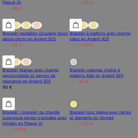
Plaqué Or
180 €
135 €
96 €
48 €
50% de réduction
50% de réduction
25% de réduction
Bracelet medaillon circulaire façon
Bracelet à maillons avec charms
album photo en Argent 925
cœur en Argent 925
86 €
43 €
135 €
102 €
En Rupture de Stock
Bracelet Maman avec charms
Bracelet cadenas chaîne à
personnalisés et pierres de
maillons Allie en Argent 925
naissance en Argent 925
90 €
45 €
90 €
25% de réduction
25% de réduction
En Rupture de Stock
Bracelet / bracelet de cheville
Bracelet jonc Valaya avec perles
superposé perles tropicales avec
et diamants en Vermeil
initiales en Plaqué Or
180 €
153 €
140 €
105 €