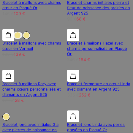
Bracelet à maillons avec charms
Bracelet charms initiales pierre et
cœur en Plaqué Or
fleur de naissance des prairies en
Argent 925
146 €
109 €
90 €
68 €
25% de réduction
25% de réduction
25% de réduction
Bracelet à maillons avec charms
Bracelet à maillons Hazel avec
cœur en Vermeil
charms personnalisés en Plaqué
Or
186 €
139 €
246 €
184 €
25% de réduction
25% de réduction
25% de réduction
Bracelet à maillons Rory avec
Bracelet fermeture en cœur Linda
charms cœurs personnalisés et
avec diamant en Argent 925
diamants en Argent 925
336 €
252 €
171 €
128 €
En Rupture de Stock
En Rupture de Stock
25% de réduction
Bracelet jonc avec initiales Gia
Bracelet jonc Linda avec perles
avec pierres de naissance en
gravées en Plaqué Or