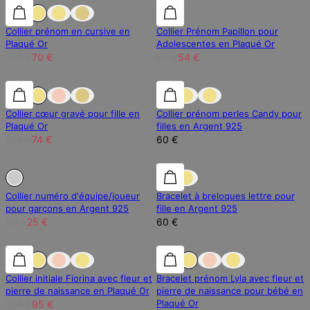
30% de réduction
30% de réduction
40% de réduction
Collier prénom en cursive en
Collier Prénom Papillon pour
Plaqué Or
Adolescentes en Plaqué Or
100 €
70 €
90 €
54 €
30% de réduction
30% de réduction
Collier cœur gravé pour fille en
Collier prénom perles Candy pour
Plaqué Or
filles en Argent 925
106 €
74 €
60 €
En Rupture de Stock
En Rupture de Stock
Collier numéro d'équipe/joueur
Bracelet à breloques lettre pour
pour garçons en Argent 925
fille en Argent 925
50 €
25 €
60 €
30% de réduction
30% de réduction
30% de réduction
Collier initiale Fiorina avec fleur et
Bracelet prénom Lyla avec fleur et
pierre de naissance en Plaqué Or
pierre de naissance pour bébé en
Plaqué Or
136 €
95 €