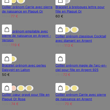
Collier prénom Carrie avec pierre
Bracelet à breloques lettre pour
de naissance en Plaqué Or
fille en Plaqué Or
110 €
77 €
60 €
30% de réduction
30% de réduction
25% de réduction
Bague prénom empilable avec
pierre de naissance en Argent -
Collier prénom classique Cocktail
Version
avec diamant en Argent
170 €
119 €
151 €
113 €
25% de réduction
Bracelet prénom avec perles
Collier prénom magie de l'arc-en-
Daisygirl en Laiton
ciel pour fille en Argent 925
50 €
95 €
72 €
30% de réduction
30% de réduction
30% de réduction
Collier cœur gravé pour fille en
Collier prénom Carrie avec pierre
Plaqué Or Rose
de naissance en Argent
106 €
74 €
100 €
70 €