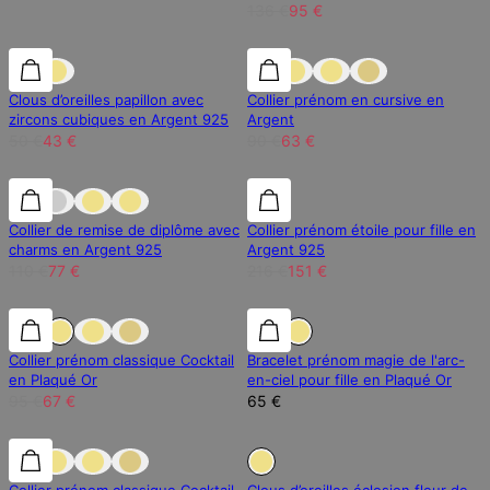
136 €
95 €
15% de réduction
15% de réduction
30% de réduction
Clous d’oreilles papillon avec
Collier prénom en cursive en
zircons cubiques en Argent 925
Argent
50 €
43 €
90 €
63 €
30% de réduction
30% de réduction
30% de réduction
Collier de remise de diplôme avec
Collier prénom étoile pour fille en
charms en Argent 925
Argent 925
110 €
77 €
216 €
151 €
30% de réduction
30% de réduction
Collier prénom classique Cocktail
Bracelet prénom magie de l'arc-
en Plaqué Or
en-ciel pour fille en Plaqué Or
95 €
67 €
65 €
30% de réduction
30% de réduction
En Rupture de Stock