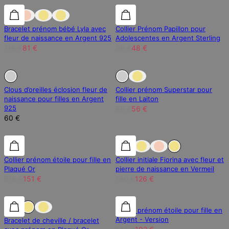
30% de réduction
30% de réduction
40% de réduction
Bracelet prénom bébé Lyla avec
Collier Prénom Papillon pour
fleur de naissance en Argent 925
Adolescentes en Argent Sterling
116 €
81 €
80 €
48 €
En Rupture de Stock
En Rupture de Stock
15% de réduction
Clous d’oreilles éclosion fleur de
Collier prénom Superstar pour
naissance pour filles en Argent
fille en Laiton
925
66 €
56 €
60 €
30% de réduction
30% de réduction
30% de réduction
Collier prénom étoile pour fille en
Collier initiale Fiorina avec fleur et
Plaqué Or
pierre de naissance en Vermeil
216 €
151 €
180 €
126 €
30% de réduction
30% de réduction
30% de réduction
Collier prénom étoile pour fille en
Argent - Version
Bracelet de cheville / bracelet