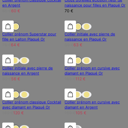
Collier prénom classique Cocktail
Clous d’oreilles éclosion fleur de
en Argent
naissance pour filles en Plaqué Or
85 €
60 €
70 €
15% de réduction
15% de réduction
30% de réduction
Collier prénom Superstar pour
Collier initiale avec pierre de
fille en Laiton Plaqué Or
naissance en Plaqué Or
76 €
64 €
90 €
63 €
30% de réduction
30% de réduction
30% de réduction
Collier initiale avec pierre de
Collier prénom en cursive avec
naissance en Argent
diamant en Plaqué Or
80 €
56 €
160 €
112 €
25% de réduction
25% de réduction
30% de réduction
Collier prénom classique Cocktail
Collier prénom en cursive avec
avec diamant en Plaqué Or
diamant en Argent
160 €
120 €
150 €
105 €
30% de réduction
30% de réduction